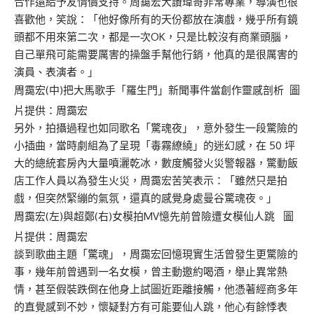
合作還給予友情價支持。周靄宏大讚瑋哥非常專業，導演也很
喜歡他，笑說：「他好像所有的天份都放在演戲，幾乎所有鏡
頭都不用來第二次，都是一次OK，只是比較沒有商業頭腦，
自己單飛可能需要厲害的操盤手幫他行銷，他真的是很厲害的
演員、表演者。」
周靄宏(中)把大馬歌手「羅生門」新聞事件當創作靈感剖析 圖
片提供：周靄宏
另外，拍攝過程也如同歌名「驚魂夜」，意外發生一段驚險的
小插曲，當時劇組為了呈現「毒霧繚繞」的迷幻感，在 50 坪
大的總統套房內大量噴灑乾冰，數度觸發火災警報器，驚動飯
店工作人員以為發生火災，周靄宏苦笑表示：「雖然只是拍
戲，但突然緊繃的氣氛，還真的感覺身處曼谷驚魂夜。」
周靄宏(左)與超鄭(右)女模拍MV憶先前曾險遭女模仙人跳 圖
片提供：周靄宏
談到歌曲主題「驚魂」，周靄宏回憶現實生活曾發生更驚險的
事，幾年前曾遇到一名女模，曾主動邀約喝酒，舉止異常熱
情，甚至假裝跌倒在他身上試圖近距離接觸，他憑著經商多年
的直覺感到不妙，懷疑對方有可能要仙人跳，他心有餘悸表