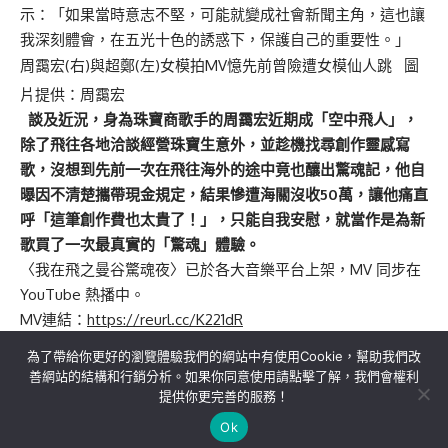
示：「如果當時意志不堅，可能就變成社會新聞主角，這也讓
我深刻體會，在五光十色的誘惑下，保護自己的重要性。」
周靄宏(右)與超鄭(左)女模拍MV憶先前曾險遭女模仙人跳 圖
片提供：周靄宏
談及近況，身為珠寶商歌手的周靄宏近期成「空中飛人」，
除了飛往各地洽談經營珠寶生意外，並趁機找尋創作靈感寫
歌，沒想到先前一次在飛往海外的途中竟也釀出驚魂記，他自
曝因不清楚攜帶現金規定，結果慘遭海關沒收50萬，讓他痛直
呼「這筆創作費也太貴了！」，只能自我安慰，就當作是為新
歌買了一次最真實的「驚魂」體驗。
〈我在飛之曼谷驚魂夜〉已於各大音樂平台上架，MV 同步在
YouTube 熱播中。
MV連結：
https://reurl.cc/K221dR
為了帶給你更好的瀏覽體驗我們的網站中有使用Cookie，幫助我們改
善網站的結構和行銷分析。如果你同意使用請點擊了解，我們會權利
提供你更完善的服務！
關於我們
隱私權政策
聯絡我們
Ok
Copyright©MORE News