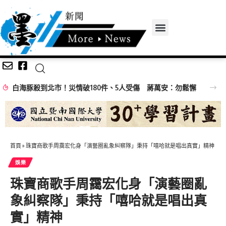
白海豚殺到北市！災情破180件、5人受傷 蔣萬安：勿鬆懈
首頁
»
珠寶商歌手周靄宏化身「演藝圈亂象糾察隊」秉持「嘻哈就是唱出真實」精神
娛樂
珠寶商歌手周靄宏化身「演藝圈亂
象糾察隊」秉持「嘻哈就是唱出真
實」精神