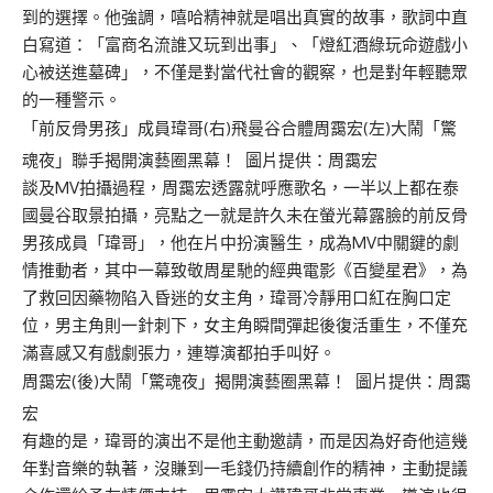
到的選擇。他強調，嘻哈精神就是唱出真實的故事，歌詞中直
白寫道：「富商名流誰又玩到出事」、「燈紅酒綠玩命遊戲小
心被送進墓碑」，不僅是對當代社會的觀察，也是對年輕聽眾
的一種警示。
「前反骨男孩」成員瑋哥(右)飛曼谷合體周靄宏(左)大鬧「驚
魂夜」聯手揭開演藝圈黑幕！ 圖片提供：周靄宏
談及MV拍攝過程，周靄宏透露就呼應歌名，一半以上都在泰
國曼谷取景拍攝，亮點之一就是許久未在螢光幕露臉的前反骨
男孩成員「瑋哥」，他在片中扮演醫生，成為MV中關鍵的劇
情推動者，其中一幕致敬周星馳的經典電影《百變星君》，為
了救回因藥物陷入昏迷的女主角，瑋哥冷靜用口紅在胸口定
位，男主角則一針刺下，女主角瞬間彈起後復活重生，不僅充
滿喜感又有戲劇張力，連導演都拍手叫好。
周靄宏(後)大鬧「驚魂夜」揭開演藝圈黑幕！ 圖片提供：周靄
宏
有趣的是，瑋哥的演出不是他主動邀請，而是因為好奇他這幾
年對音樂的執著，沒賺到一毛錢仍持續創作的精神，主動提議