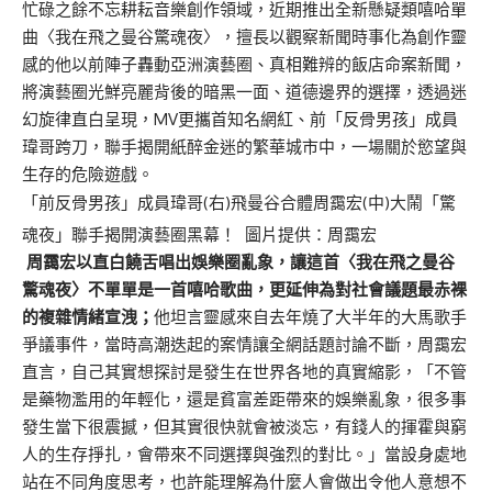
忙碌之餘不忘耕耘音樂創作領域，近期推出全新懸疑類嘻哈單
曲〈我在飛之曼谷驚魂夜〉，擅長以觀察新聞時事化為創作靈
感的他以前陣子轟動亞洲演藝圈、真相難辨的飯店命案新聞，
將演藝圈光鮮亮麗背後的暗黑一面、道德邊界的選擇，透過迷
幻旋律直白呈現，MV更攜首知名網紅、前「反骨男孩」成員
瑋哥跨刀，聯手揭開紙醉金迷的繁華城市中，一場關於慾望與
生存的危險遊戲。
「前反骨男孩」成員瑋哥(右)飛曼谷合體周靄宏(中)大鬧「驚
魂夜」聯手揭開演藝圈黑幕！ 圖片提供：周靄宏
周靄宏以直白饒舌唱出娛樂圈亂象，讓這首〈我在飛之曼谷
驚魂夜〉不單單是一首嘻哈歌曲，更延伸為對社會議題最赤裸
的複雜情緒宣洩；
他坦言靈感來自去年燒了大半年的大馬歌手
爭議事件，當時高潮迭起的案情讓全網話題討論不斷，周靄宏
直言，自己其實想探討是發生在世界各地的真實縮影，「不管
是藥物濫用的年輕化，還是貧富差距帶來的娛樂亂象，很多事
發生當下很震撼，但其實很快就會被淡忘，有錢人的揮霍與窮
人的生存掙扎，會帶來不同選擇與強烈的對比。」當設身處地
站在不同角度思考，也許能理解為什麼人會做出令他人意想不