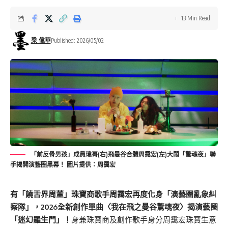
13 Min Read
梁 偉華
Published: 2026/05/02
「前反骨男孩」成員瑋哥(右)飛曼谷合體周靄宏(左)大鬧「驚魂夜」聯
手揭開演藝圈黑幕！ 圖片提供：周靄宏
有「饒舌界周董」珠寶商歌手周靄宏再度化身「演藝圈亂象糾
察隊」，2026全新創作單曲〈我在飛之曼谷驚魂夜〉揭演藝圈
「迷幻羅生門」！
身兼珠寶商及創作歌手身分周靄宏珠寶生意