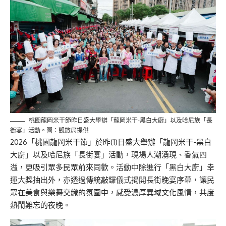
桃園龍岡米干節昨日盛大舉辦「龍岡米干-黑白大廚」以及哈尼族「長
街宴」活動。圖：觀旅局提供
2026「桃園龍岡米干節」於昨(1)日盛大舉辦「龍岡米干-黑白
大廚」以及哈尼族「長街宴」活動，現場人潮湧現、香氣四
溢，更吸引眾多民眾前來同歡。活動中除進行「黑白大廚」幸
運大獎抽出外，亦透過傳統敲鑼儀式揭開長街晚宴序幕，讓民
眾在美食與樂舞交織的氛圍中，感受濃厚異域文化風情，共度
熱鬧難忘的夜晚。