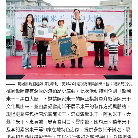
現場亦規劃趣味摸彩活動，更以43吋電視為頭獎抽出。圖：觀旅局提供
桃園龍岡擁有深厚的滇緬歷史底蘊，此次活動特別企劃「龍岡
米干－黑白大廚」，邀請陳家米干的陳正棋將軍介紹龍岡米干
文化與由來，並由唐記雲南米干展示米干的製作方式與脈絡，
現場更聚集包括唐記雲南米干、忠貞雲鄉米干、阿秀米干、大
鬍子米干、忠貞誠、忠貞眷村口、雲南館、國旗屋、禧年米干
及李記素食米干等10家在地特色店家，提供多款米干試吃，現
場亦規劃趣味摸彩活動，更以43吋電視為頭獎抽出，為這場集