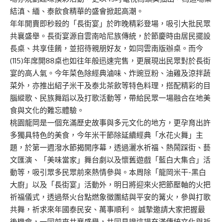
結滇、緬、泰飲食精華的盛會掀起高潮。
年年開賣即秒殺的「長街宴」於昨晚精彩登場，吸引大批民眾
共襄盛舉。長街宴源自雲南哈尼族傳統，於節慶時由居民擺設
長桌、共享佳餚，並招待親朋好友，如同雲南版辦桌。而今
(115)年席開88桌也如往年般迅速完售，更展現出民眾對於長街
宴的高人氣。今年菜色除經典滷味、炸豌豆粉、油雞及涼拌蔬
菜外，亦推出紹子米干及泰北茶飲等特色料理，搭配精彩的目
腦縱歌、民族舞蹈以及打歌活動等，帶給民眾一場融合在地美
食與文化的難忘體驗。
桃園龍岡是一個充滿歷史故事與多元文化的地方，更孕育出許
多獨具特色的美食，今年米干節除延續經典「水花火舞」主
題，於第一週潑水節揭開序幕，透過灑水祈福、熱鬧踩街、藝
文匯演、「美味當家」舞台劇以及懷舊遊戲「藍白大集合」活
動等，吸引眾多民眾前來熱情參與。本周除「龍岡米干-黑白
大廚」以及「長街宴」活動外，明日將迎來火把節壓軸的火把
祈福儀式，透過祭火台點燃象徵團結與平安的篝火，參與打歌
共舞，祈求來年國泰民安、萬事順利。 誠摯邀請大家把握最
後機會，一同前來共襄盛舉，共同見證這場充滿傳統文化與祈