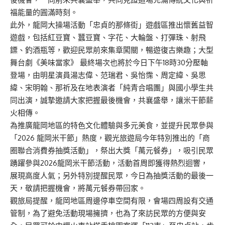
福能量的圓滿時刻。
此外，龍岡大操場活動「忠貞的那條街」遊戲區推出懷舊益智
遊戲，包括紅豆寶、蠶豆寶、字花、大輪盤、打彈珠、射飛
鏢、釣酒瓶等，歡迎民眾前來集章闖關，暢遊復古樂趣；大型
舞台劇《美味當家》 最終場次也將於今日下午18時30分壓軸
登場，由明星演員湯志偉、范瑞君、吳怡霈、周定緯、吳思
緯、宋明翰、那祈及在地表演者「純青合唱團」與國小學生共
同出演，誠摯邀請大家把握最後機會，共襄盛舉，讓米干節薪
火相傳。
為推廣龍岡地區的特色文化體驗與多元美食，並提升民眾參與
「2026 龍岡米干節」熱度，觀光旅遊局今年特別推出的「商
圈聯合消費券抽獎活動」，祭出大獎「萬元餐券」，吸引民眾
踴躍參與2026龍岡米干節活動，活動首周即獲得熱烈迴響，
展現高度人氣；另外特別提醒民眾，今日為抽獎活動的最後一
天，敬請把握機會，將萬元餐券帶回家。
觀旅局提醒，龍岡地區周邊停車空間有限，會場四周設有交通
管制，為了避免活動現場擁擠，也為了來訪民眾的方便與安