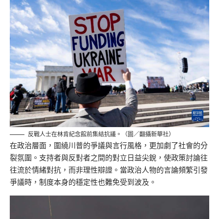
反戰人士在林肯紀念館前集結抗議。（圖／翻攝新華社）
在政治層面，圍繞川普的爭議與言行風格，更加劇了社會的分
裂氛圍。支持者與反對者之間的對立日益尖銳，使政策討論往
往流於情緒對抗，而非理性辯證。當政治人物的言論頻繁引發
爭議時，制度本身的穩定性也難免受到波及。