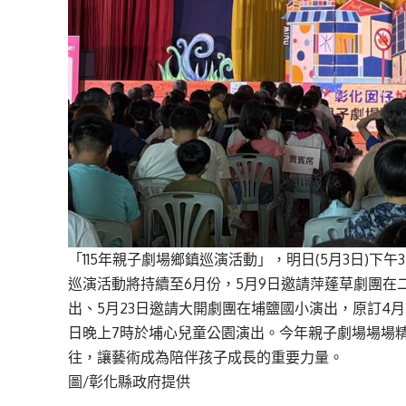
「115年親子劇場鄉鎮巡演活動」，明日(5月3日)
巡演活動將持續至6月份，5月9日邀請萍蓬草劇團在
出、5月23日邀請大開劇團在埔鹽國小演出，原訂4
日晚上7時於埔心兒童公園演出。今年親子劇場場場
往，讓藝術成為陪伴孩子成長的重要力量。
圖/彰化縣政府提供