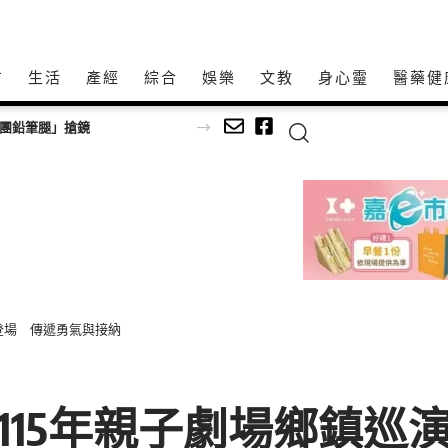
方
生活
產經
綜合
娛樂
文教
身心𩆜
醫藥健
師以生命經驗打造共學平台
登場 傳遞勇氣與接納
115年親子劇場鄉鎮巡