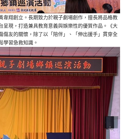
黃韋翔創立。長期致力於親子劇場創作，擅長將品格教
台呈現，打造兼具教育意義與娛樂性的優質作品。《大
傷傷友的關懷，除了以「陪伴」、「伸出援手」貫穿全
鬆學習急救知識。