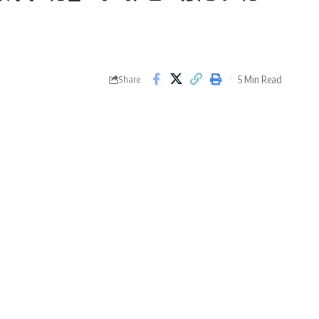
5 Min Read
Share