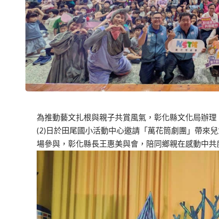
為推動藝文扎根與親子共賞風氣，彰化縣文化局辦理「
(2)日於田尾國小活動中心邀請「萬花筒劇團」帶來
場參與，彰化縣長王惠美與會，陪同鄉親在感動中共