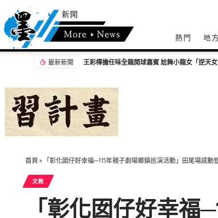
熱門
地
最新新聞
【百工達人】 從音樂教育到生命陪伴 黛玉老
首頁
»
「彰化囡仔好幸福─115年親子劇場鄉鎮巡演活動」田尾場感動
文教
「彰化囡仔好幸福─