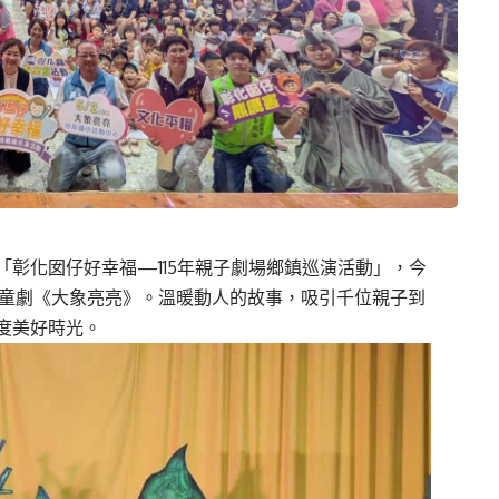
彰化囡仔好幸福—115年親子劇場鄉鎮巡演活動」，今
兒童劇《大象亮亮》。溫暖動人的故事，吸引千位親子到
度美好時光。