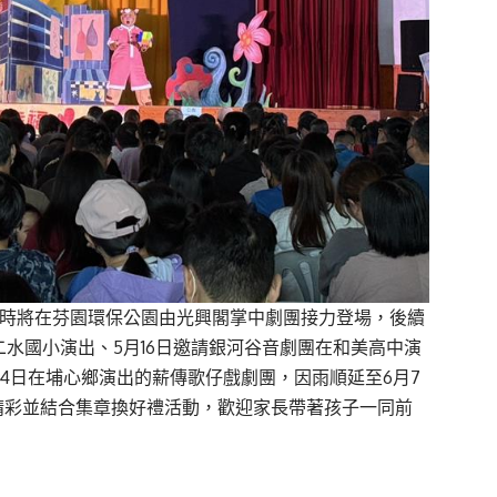
下午3時將在芬園環保公園由光興閣掌中劇團接力登場，後續
二水國小演出、5月16日邀請銀河谷音劇團在和美高中演
月4日在埔心鄉演出的薪傳歌仔戲劇團，因雨順延至6月7
精彩並結合集章換好禮活動，歡迎家長帶著孩子一同前