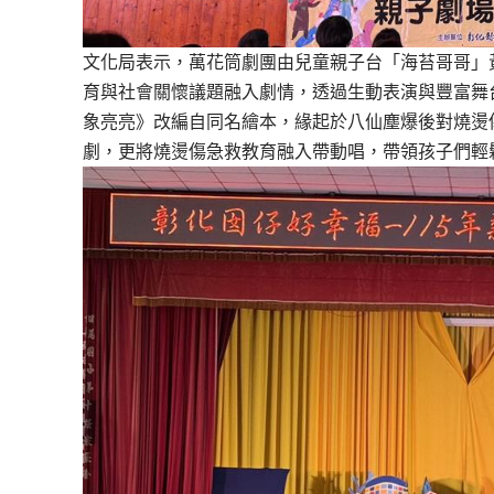
文化局表示，萬花筒劇團由兒童親子台「海苔哥哥」
育與社會關懷議題融入劇情，透過生動表演與豐富舞
象亮亮》改編自同名繪本，緣起於八仙塵爆後對燒燙
劇，更將燒燙傷急救教育融入帶動唱，帶領孩子們輕