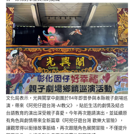
文化局表示，光興閣掌中劇團於114年即曾參與本縣親子劇場巡
演，帶來《阿兜仔遊台灣-AI教父》，貼近生活的劇情及結合
台語教育的演出深受親子喜愛。今年再次邀請演出，並延續原
有角色與劇情帶來全新篇章《阿兜仔遊台灣 歡樂大冒險》，
讓觀眾得以銜接故事脈絡，再次跟隨角色展開冒險。不僅提升