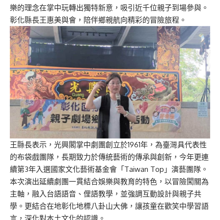
樂的理念在掌中玩轉出獨特新意，吸引近千位親子到場參與。
彰化縣長王惠美與會，陪伴鄉親航向精彩的冒險旅程。
王縣長表示，光興閣掌中劇團創立於1961年，為臺灣具代表性
的布袋戲團隊，長期致力於傳統藝術的傳承與創新，今年更連
續第3年入選國家文化藝術基金會「Taiwan Top」演藝團隊。
本次演出延續劇團一貫結合娛樂與教育的特色，以冒險闖關為
主軸，融入台語語音、俚語教學，並強調互動設計與親子共
學。更結合在地彰化地標八卦山大佛，讓孩童在歡笑中學習語
言，深化對本土文化的認識。