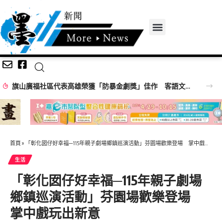
彰化縣2026城鎮韌性(防空)演習圓滿完成 有效提升縣民防空避難意識
首頁
»
「彰化囡仔好幸福─115年親子劇場鄉鎮巡演活動」芬園場歡樂登場 掌中戲玩出新意
生活
「彰化囡仔好幸福─115年親子劇場
鄉鎮巡演活動」芬園場歡樂登場
掌中戲玩出新意