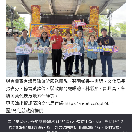
與會貴賓有議員陳銌銌服務團隊、芬園鄉長林世明、文化局長
張雀芬、秘書黃雅伶、縣政顧問楊曜聰、林彩媚、鄒世昌、各
級民意代表及地方仕紳等。
更多演出資訊請洽文化局官網(https://reurl.cc/qpL6bE)。
圖/彰化縣政府提供
為了帶給你更好的瀏覽體驗我們的網站中有使用Cookie，幫助我們改
善網站的結構和行銷分析。如果你同意使用請點擊了解，我們會權利