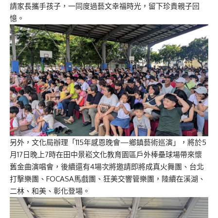
請家長攜手孩子，一同度過藝文幸福時光，留下珍貴親子回
憶。
另外，文化局辦理「115年感恩晚會—鄉鎮藝術巡演」，將於5
月17日晚上7時在田中景崧文化教育園區戶外棒壘球場帶來懷
舊金曲演唱會，後續還有4場次將邀請即將成真火舞團、台北
打擊樂團、FOCASA馬戲團、狂美交響管樂團，陸續在溪湖、
二林、和美、彰化登場。