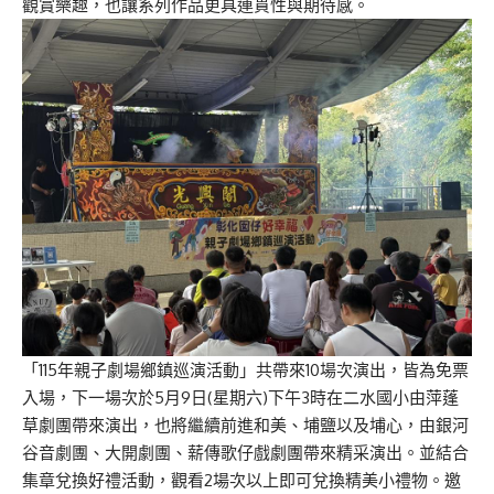
觀賞樂趣，也讓系列作品更具連貫性與期待感。
「115年親子劇場鄉鎮巡演活動」共帶來10場次演出，皆為免票
入場，下一場次於5月9日(星期六)下午3時在二水國小由萍蓬
草劇團帶來演出，也將繼續前進和美、埔鹽以及埔心，由銀河
谷音劇團、大開劇團、薪傳歌仔戲劇團帶來精采演出。並結合
集章兌換好禮活動，觀看2場次以上即可兌換精美小禮物。邀