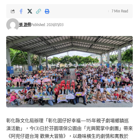
7 Min Read
張 游舜
Published: 2026/05/03
彰化縣文化局辦理「彰化囡仔好幸福—115年親子劇場鄉鎮巡
演活動」，今(3)日於芬園環保公園由「光興閣掌中劇團」帶來
《阿兜仔遊台灣 歡樂大冒險》，以趣味橫生的劇情和寓教於