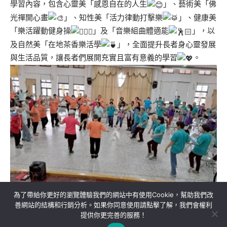
學習內容，包含心靈美「感恩自在的人生
」、藝術美「佛
光禪開心畫
」、知性美「活力律動打擊樂
」、健康美
「樂活躍動健身操
」及「音樂組曲體適能
」，以
及自然美「在地茶香樂活學
」，全面提升長者身心靈發展
與生活品質，讓長者們展開充實且富有意義的學習
。
為了帶給你更好的瀏覽體驗我們的網站中有使用Cookie，幫助我們改
善網站的結構和行銷分析。如果你同意使用請點擊了解，我們會權利
提供你更完善的服務！
關於我們
隱私權政策
聯絡我們