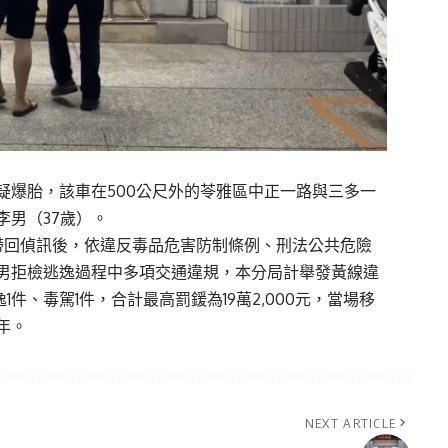
疑爆胎，該車在500公尺外的苓雅區中正一路與三多一
男（37歲）。
帶回偵訊後，依違反毒品危害防制條例、刑法公共危險
男拒檢逃逸過程中多項交通違規，本分局計舉發黃線違
1件、毒駕1件，合計最高罰鍰為19萬2,000元，當場移
年。
NEXT ARTICLE