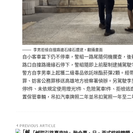
李男拒檢自撞路邊石緣石遭逮。翻攝畫面
自小客車當下仍不停車，警組一路尾隨伺機攔查，後
路口自撞路邊緣石停下，警組隨即上前壓制逮捕駕駛李
警方自李男車上起獲二級毒品依託咪酯菸彈2顆。經
罪、妨害公務罪移送高雄地方檢察署偵辦。另駕駛李
停1件、未依規定使用燈光1件、危險駕車1件、拒檢逃逸
置保管車輛，吊扣汽車牌照二年並吊扣駕照一年至二
PREVIOUS ARTICLE