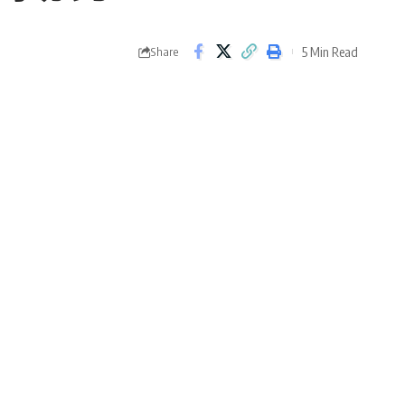
5 Min Read
Share