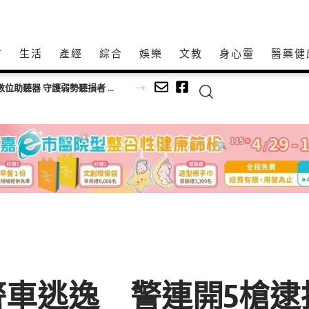
方
生活
產經
綜合
娛樂
文教
身心𩆜
醫藥健
語新風貌
車逃逸 警連開5槍逮