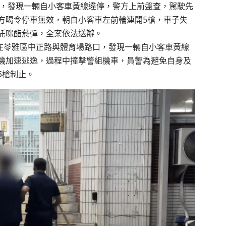
時，發現一輛自小客車黃線違停，警方上前盤查，駕駛先
方喝令停車無效，朝自小客車左前輪連開5槍，車子失
託咪酯菸彈，全案依法送辦。
，在苓雅區中正路與體育場路口，發現一輛自小客車黃線
機加速逃逸，過程中撞擊警組機車，員警為避免自身及
5槍制止。