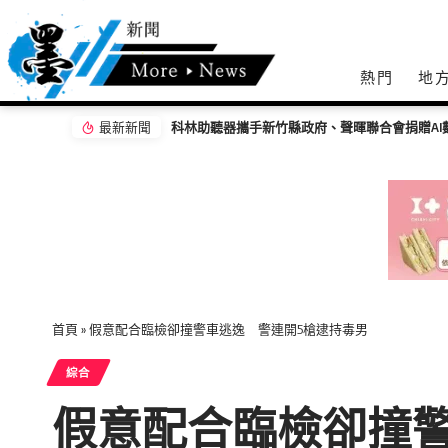
熱門
地
最新新聞
野孩子音樂節 青春無關年齡 小學傳唱童謠 掀客
首頁
»
假意配合臨檢卻撞警車逃逸 警連開5槍逮持毒男
綜合
假意配合臨檢卻撞警