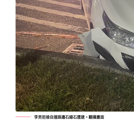
李男拒檢自撞路邊石緣石遭逮。翻攝畫面