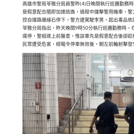
高雄市警局苓雅分局員警昨(4)日晚間執行巡邏勤務
是假意配合隨即加速逃逸，過程中撞擊警用機車，警
控自撞路邊緣石停下，警方逮駕駛李男，起出毒品依
苓雅分局指出，昨天晚間9時50分執行巡邏勤務時
違停，警組遂上前盤查，惟該車先是假意配合後卻趁
民眾遭受危害，經喝令停車無效後，朝左前輪射擊發