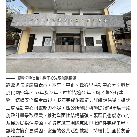
霧峰區峰谷里活動中心完成耐震補強
霧峰區長張慶庸表示，本堂、中正、峰谷里活動中心分別興建
於民國53年、57年及72年，屋齡皆逾40年，屬老舊公有建
物，結構安全備受重視，112年完成耐震能力詳細評估後，確認
三處活動中心耐震能力不足，區公所隨即積極提報114年度一般
施政計畫爭取經費，推動全面性結構補強。張區長也感謝市府
及民政局挹注資源，並肯定施工團隊克服現場條件完成工程，
讓地方擁有更穩固、安全的公共活動據點，持續打造全齡友善