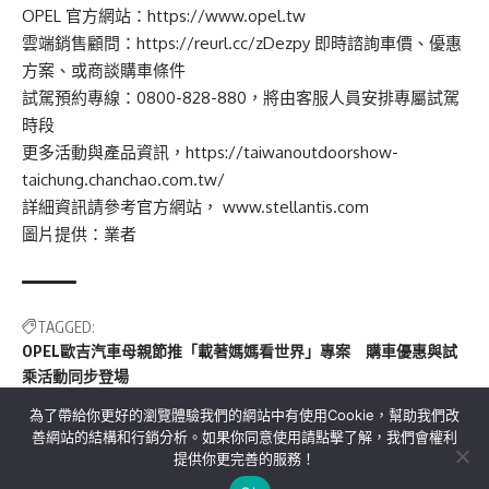
OPEL
官方網站：
https://www.opel.tw
雲端銷售顧問：
https://reurl.cc/zDezpy
即時諮詢車價、優惠
方案
、
或商談購車條件
試駕預約專線：
0800-828-880
，將由客服人員安排專屬試駕
時段
更多活動與產品資訊，
https://taiwanoutdoorshow-
taichung.chanchao.com.tw/
詳細資訊請參考官方網站
，
www.stellantis.com
圖片提供：業者
TAGGED:
OPEL歐吉汽車母親節推「載著媽媽看世界」專案 購車優惠與試
乘活動同步登場
為了帶給你更好的瀏覽體驗我們的網站中有使用Cookie，幫助我們改
善網站的結構和行銷分析。如果你同意使用請點擊了解，我們會權利
提供你更完善的服務！
關於我們
隱私權政策
聯絡我們