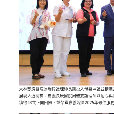
大林慈濟醫院馮瑞伶護理師長期投入母嬰照護並精進
展現人道精神。嘉義長庚醫院周雅雯護理師以耐心與
獲得43次正向回饋，並榮獲嘉義院區2025年最佳