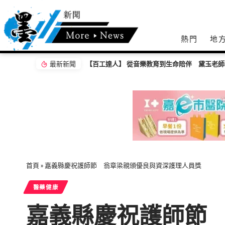
熱門
地
最新新聞
【百工達人】 從音樂教育到生命陪伴 黛玉老
首頁
»
嘉義縣慶祝護師節 翁章梁親頒優良與資深護理人員獎
醫藥健康
嘉義縣慶祝護師節