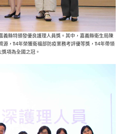
嘉義縣特頒發優良護理人員獎。其中，嘉義縣衛生局陳
，114年榮獲衛福部防疫業務考評優等獎，114年帶領
0大獎項為全國之冠。