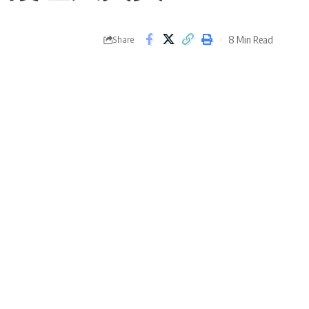
8 Min Read
Share