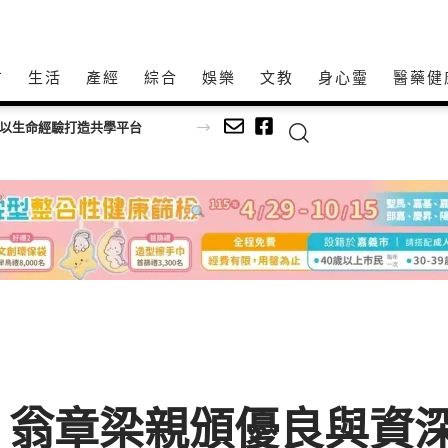
方
生活
產經
綜合
娛樂
文教
身心𩆜
醫藥健
師以生命經驗打造共學平台
 翁章梁親頒優良與資