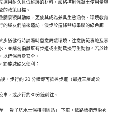
先選用耐久且低維護的材料，嚴格控制混凝土使用量與
營的政策目標。
整體景觀與動線，更使其成為兼具生態涵養、環境教育
行的縱友們前來造訪，漫步於這條藍綠串聯的綠色廊
於步道健行時請隨時留意周遭環境，注意防範毒蛇及毒
水，並請勿偏離既有步道或主動驚擾野生動物。若於途
，以確保自身安全。
，節能減碳又便利：
後，步行約 20 分鐘即可抵達步道（鄰近三層崎公
公車，或步行約30分鐘前往。
線公車。至 「貴子坑水土保持園區站」 下車，依路標指示沿秀