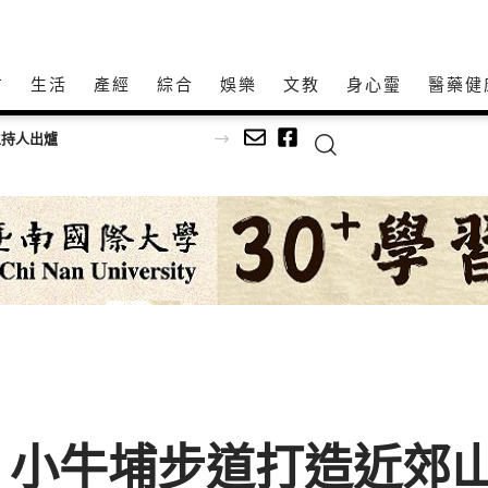
方
生活
產經
綜合
娛樂
文教
身心𩆜
醫藥健
主持人出爐
！小牛埔步道打造近郊