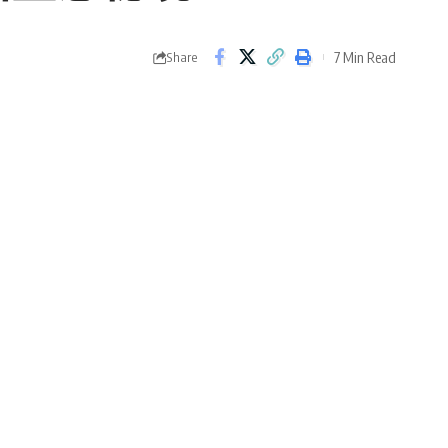
7 Min Read
Share