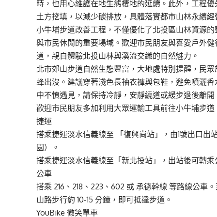
時，也用心維護在地生態棲地的延續。此外，工程優
土方挖填，以減少碳排放，具體落實都市山林永續經
小牛埔步道改善工程，不僅優化了北投區山林資源的
與市民休閒的重要場域。歡迎市民朋友與喜愛戶外健
道，親自體驗北投山林與溪流交織的自然魅力。
北市郊山步道自然生態豐富，大地處特別提醒，民眾
蜂出沒。建議穿著淺色長袖衣褲與包鞋，避免噴灑香
中不慎遇見，請保持冷靜，安靜繞道或緩步退後離開
歡迎市民朋友多加利用大眾運輸工具前往小牛埔步道
捷運
搭乘捷運淡水信義線至 「復興崗站」，由1號出口出站
園）。
搭乘捷運淡水信義線至「新北投站」，出站後可轉乘
公車
搭乘 216、218、223、602 或 承德幹線 等路
山路步行約 10-15 分鐘，即可抵達步道。
YouBike 微笑單車