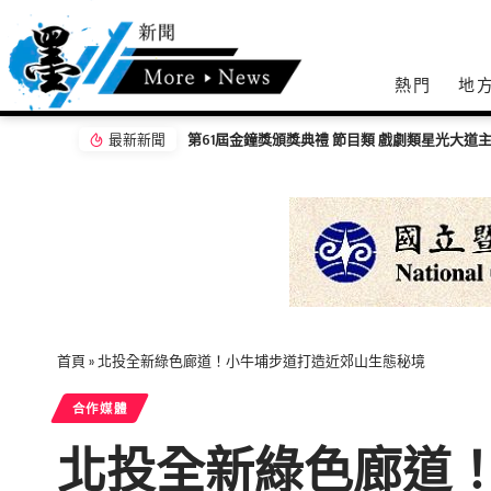
熱門
地
最新新聞
第61屆金鐘獎頒獎典禮 節目類 戲劇類星光大道
首頁
»
北投全新綠色廊道！小牛埔步道打造近郊山生態秘境
合作媒體
北投全新綠色廊道