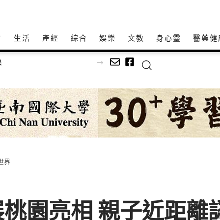
方
生活
產經
綜合
娛樂
文教
身心𩆜
醫藥健
果
世界
桃園亮相 親子近距離