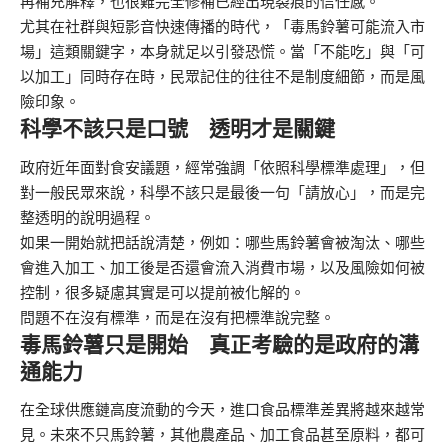
再補充解釋，也很難完全修補已經出現裂痕的信任感。
尤其在社群與短影音快速傳播的時代，「毒馬鈴薯可能流入市
場」這類關鍵字，本身就足以引發恐慌。當「不能吃」與「可
以加工」同時存在時，民眾記住的往往不是制度細節，而是風
險印象。
科學不該只是口號 透明才是關鍵
政府近年面對食安議題，經常強調「依照科學標準處理」，但
對一般民眾來說，科學不該只是最後一句「請放心」，而是完
整透明的說明過程。
如果一開始就把話說清楚，例如：哪些馬鈴薯會被淘汰、哪些
會進入加工、加工後是否還會流入消費市場，以及風險如何被
控制，很多疑慮其實是可以提前被化解的。
問題不在沒有標準，而是在沒有把標準說完整。
毒馬鈴薯只是開始 真正考驗的是政府的溝
通能力
在全球供應鏈高度流動的今天，進口食品標準差異將越來越常
見。未來不只馬鈴薯，其他農產品、加工食品甚至原料，都可