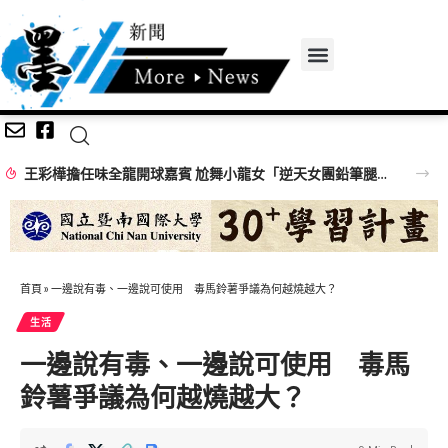
王彩樺擔任味全龍開球嘉賓 尬舞小龍女「逆天女團鉛筆腿」搶鏡
首頁
»
一邊說有毒、一邊說可使用 毒馬鈴薯爭議為何越燒越大？
生活
一邊說有毒、一邊說可使用 毒馬
鈴薯爭議為何越燒越大？