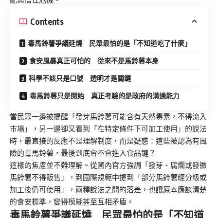
Contents
毒馬鈴薯爭議延燒 民眾最怕的是「不知道吃了什麼」
食安風暴真正可怕的 從來不是馬鈴薯本身
科學不該只是口號 透明才是關鍵
毒馬鈴薯只是開始 真正考驗的是政府的溝通能力
當民眾一邊被提醒「發芽馬鈴薯可能含有天然毒素，不得流入
市場」，另一邊卻又看到「在特定條件下可加工使用」的說法
時，最直接的反應不是理解制度，而是疑惑：這些被認為有風
險的毒馬鈴薯，最後到底會不會進入食品鏈？
這樣的焦慮並不難理解。從國內官方強調「發芽、腐爛或發黴
馬鈴薯不得販售」，到國際規範中提到「部分馬鈴薯經分級或
加工後仍可使用」，兩種說法之間的落差，也讓原本應該清楚
的食安標準，變得模糊甚至互相矛盾。
毒馬鈴薯爭議延燒 民眾最怕的是「不知道