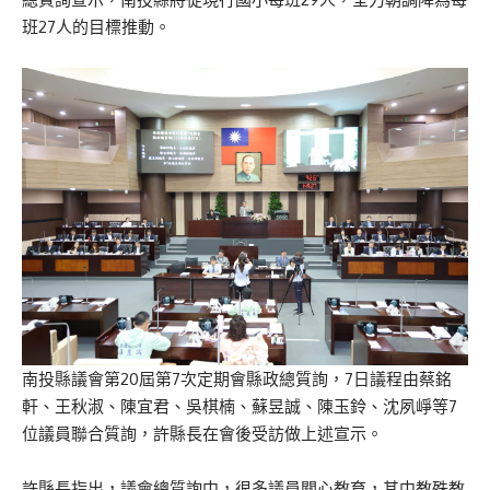
班27人的目標推動。
南投縣議會第20屆第7次定期會縣政總質詢，7日議程由蔡銘
軒、王秋淑、陳宜君、吳棋楠、蘇昱誠、陳玉鈴、沈夙崢等7
位議員聯合質詢，許縣長在會後受訪做上述宣示。
許縣長指出，議會總質詢中，很多議員關心教育，其中教殊教