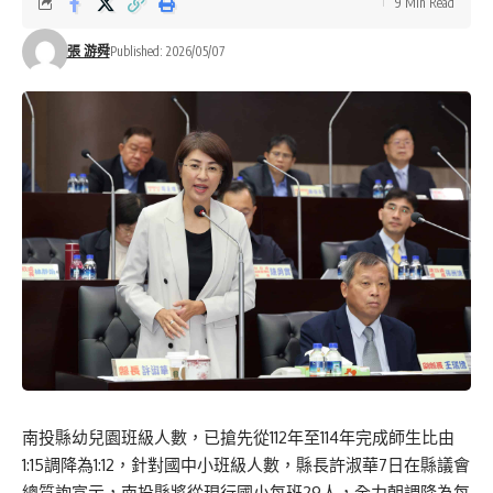
9 Min Read
張 游舜
Published: 2026/05/07
南投縣幼兒園班級人數，已搶先從112年至114年完成師生比由
1:15調降為1:12，針對國中小班級人數，縣長許淑華7日在縣議會
總質詢宣示，南投縣將從現行國小每班29人，全力朝調降為每