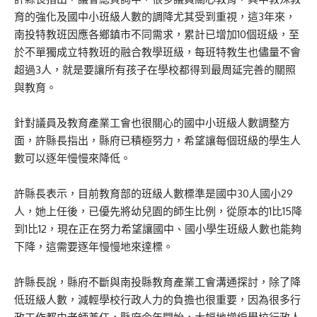
育的強化及國中小班級人數的調降尤其受到重視，這3年來，
南投特教班因應各鄉鎮市不同需求，累計已增加10個班級，至
於不單獨成立特教班的融合教學班級，每班特教生也儘量不會
超過3人，就是要讓所有孩子在學校都得到最周延完善的關照
與教育。
針對議員及教育產業工會也很關心的國中小班級人數調整方
面，許縣長指出，縣府已積極努力，希望讓每個班級的學生人
數可以逐年慢慢來降低。
許縣長表示，目前教育部的班級人數標準是國中30人國小29
人，她上任後，已優先將幼兒園的師生比例，從原本的1比15降
到1比12，現在正在努力希望讓國中、國小學生班級人數也能夠
下降，這需要逐年慢慢地來達標。
許縣長說，縣府不斷與南投縣教育產業工會溝通探討，除了降
低班級人數，減輕學校行政人力的負擔也很重要，因為很多行