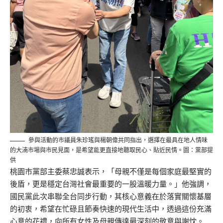
參與活動的市議員朱珍瑤與楊朝偉共同指出，選擇在最具在地人情味
的大湳市場與市民見面，是希望能更直接地聽取民心、貼近民情。圖：黨部提
供
桃園市黨部主委蔡忠誠表示，「母親不僅是每個家庭最堅實的
後盾，更是穩定台灣社會最重要的一股溫暖力量。」他強調，
國民黨此次串聯全台同步行動，其核心意義在於落實關懷基層
的初衷，希望在忙碌且節奏快速的現代生活中，透過這份充滿
心意的花禮，向所有女性及母親傳達最深刻的敬意與謝忱。