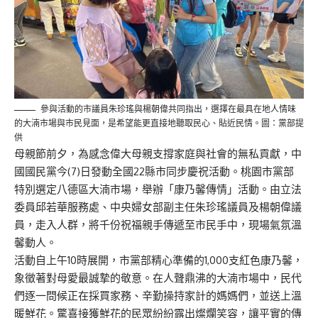
參與活動的市議員朱珍瑤與楊朝偉共同指出，選擇在最具在地人情味
的大湳市場與市民見面，是希望能更直接地聽取民心、貼近民情。圖：黨部提
供
母親節前夕，為感念偉大母親支撐家庭與社會的無私貢獻，中
國國民黨今(7)日發動全國22縣市同步慶祝活動。桃園市黨部
特別選定八德區大湳市場，舉辦「康乃馨傳情」活動。由立法
委員邱若華服務處、中央婦女部副主任朱珍瑤議員及楊朝偉議
員，走入人群，將千份祝福親手傳遞至市民手中，現場氣氛溫
馨動人。
活動自上午10時展開，市黨部精心準備的1,000支紅色康乃馨，
象徵著對母愛最誠摯的敬意。在人聲鼎沸的大湳市場中，民代
們逐一問候正在採買家務、辛勤操持家計的媽媽們，並送上溫
暖鮮花。驚喜接獲鮮花的民眾紛紛露出燦爛笑容，讓平實的傳