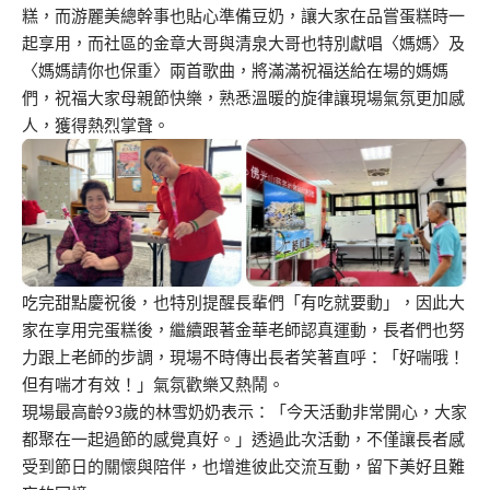
糕，而游麗美總幹事也貼心準備豆奶，讓大家在品嘗蛋糕時一
起享用，而社區的金章大哥與清泉大哥也特別獻唱〈媽媽〉及
〈媽媽請你也保重〉兩首歌曲，將滿滿祝福送給在場的媽媽
們，祝福大家母親節快樂，熟悉溫暖的旋律讓現場氣氛更加感
人，獲得熱烈掌聲。
吃完甜點慶祝後，也特別提醒長輩們「有吃就要動」，因此大
家在享用完蛋糕後，繼續跟著金華老師認真運動，長者們也努
力跟上老師的步調，現場不時傳出長者笑著直呼：「好喘哦！
但有喘才有效！」氣氛歡樂又熱鬧。
現場最高齡93歲的林雪奶奶表示：「今天活動非常開心，大家
都聚在一起過節的感覺真好。」透過此次活動，不僅讓長者感
受到節日的關懷與陪伴，也增進彼此交流互動，留下美好且難