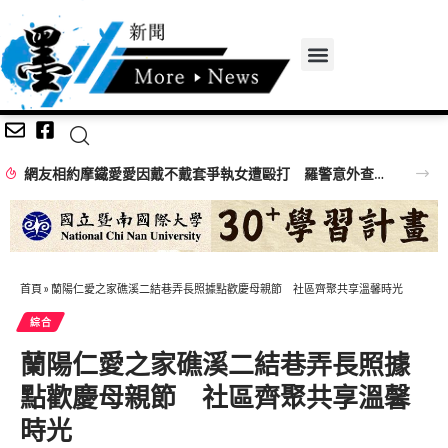
網友相約摩鐵愛愛因戴不戴套爭執女遭毆打 羅警意外查獲改造手槍送辦
首頁
»
蘭陽仁愛之家礁溪二結巷弄長照據點歡慶母親節 社區齊聚共享溫馨時光
綜合
蘭陽仁愛之家礁溪二結巷弄長照據
點歡慶母親節 社區齊聚共享溫馨
時光