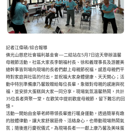
記者江偉碩/綜合報導
佛光山慈悲社會福利基金會—二結站在5月7日這天舉辦溫馨
母親節活動，社區大家長李朝福村長、徐和義理事長及游麗美
總幹事皆到場向現場的長者們獻上母親節祝福，感恩母親們平
時對家庭與社區的付出，並祝福大家身體健康、天天開心；活
動中特別準備康乃馨致贈給每位長輩，象徵對母親的感謝與祝
福，並安排大蛋糕與大家一同分享，現場氣氛溫馨熱鬧，共計
35位長者齊聚一堂，在歡笑中提前歡度母親節，留下難忘的回
憶。
活動一開始由金華老師帶領長輩進行暖身運動，透過簡單有趣
的肢體律動，讓大家舒展筋骨、活絡身心，也帶動現場熱鬧氣
氛；隨後進行慶祝儀式，為現場長者一一獻上康乃馨及美味蛋