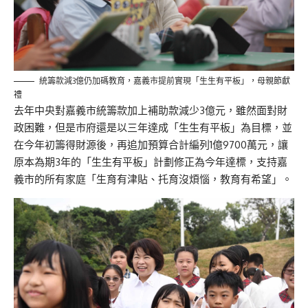
統籌款減3億仍加碼教育，嘉義市提前實現「生生有平板」，母親節獻
禮
去年中央對嘉義市統籌款加上補助款減少3億元，雖然面對財
政困難，但是市府還是以三年達成「生生有平板」為目標，並
在今年初籌得財源後，再追加預算合計編列1億9700萬元，讓
原本為期3年的「生生有平板」計劃修正為今年達標，支持嘉
義市的所有家庭「生育有津貼、托
育沒煩惱，
教育有希望」。