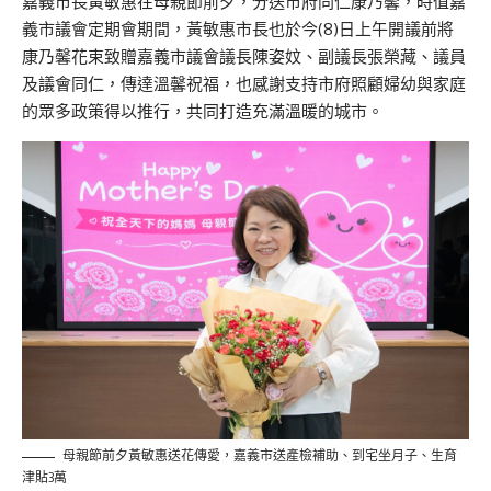
嘉義市長黃敏惠在母親節
前夕，
分送市府同仁康乃馨，時值嘉
義市議會定期會
期間，
黃敏惠市長也於今(8)日上午開議前將
康乃馨花束致贈嘉義市議會議長陳姿
妏
、副議長張榮藏、議員
及議會同仁，傳達溫馨祝福，也感謝支持市府照顧
婦幼與家庭
的眾多政策得以推行，共同打造充滿溫暖的城市。
母親節前夕黃敏惠送花傳愛，嘉義市送產檢補助、到宅坐月子、生育
津貼3萬