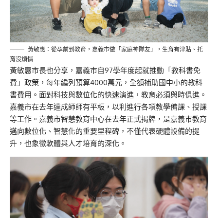
黃敏惠：從孕前到教育，嘉義市做「家庭神隊友」，生育有津貼、托
育沒煩惱
黃敏惠市長也分享，嘉義市自97學年度起就推動「教科書免
費」政策，每年編列預算4000萬元，全額補助國中小的教科
書費用。面對科技與數位化的快速演進，教育必須與時俱進。
嘉義市在去年達成師
師
有平板，以利進行各項
教學備課
、授課
等工作。嘉義市智慧教育中心在去年
正式揭
牌，是嘉義市教育
邁向數位化、智慧化的重要里程碑，不僅代表硬體設備的提
升，也象徵軟體與人才培育的深化。