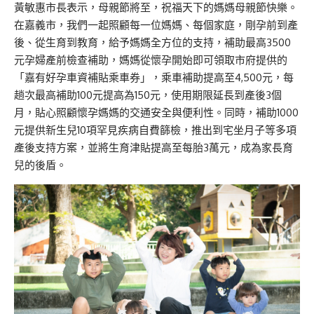
黃敏惠市長表示，母親節將至，祝福天下的媽媽母親節快樂。
在嘉義市，我們一起照顧每一位媽媽、每
個
家庭，
剛孕前
到產
後、從生育到教育，給予媽媽全方位的支持，補助最高3500
元孕婦產前檢查補助，媽媽從懷孕開始即可領取市府提供的
「嘉有好孕車資補貼乘車
券
」，乘車補助提高至4,500元，
每
趟次最高
補助100元提高為150元，使用期限延長到產後3個
月，貼心照顧懷孕媽媽的交通安全與便利性。同時，補助1000
元提供新生兒10項罕見疾病自費篩檢，推出到宅坐月子等多項
產後支持方案，並將生育津貼提高至每胎3萬元，成為家長育
兒的後盾。