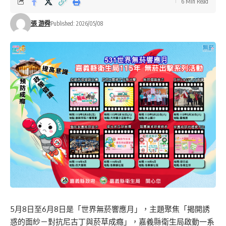
6 Min Read
張 游舜
Published: 2026/05/08
5月8日至6月8日是「世界無菸響應月」，主題聚焦「揭開誘
惑的面紗－對抗尼古丁與菸草成癮」，嘉義縣衛生局啟動一系