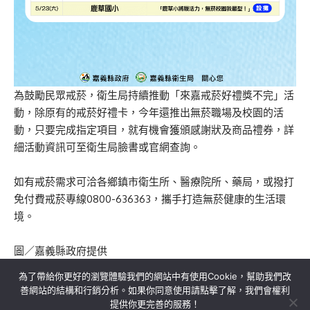
為鼓勵民眾戒菸，衛生局持續推動「來嘉戒菸好禮獎不完」活
動，除原有的戒菸好禮卡，今年還推出無菸職場及校園的活
動，只要完成指定項目，就有機會獲頒感謝狀及商品禮券，詳
細活動資訊可至衛生局臉書或官網查詢。
如有戒菸需求可洽各鄉鎮市衛生所、醫療院所、藥局，或撥打
免付費戒菸專線0800-636363，攜手打造無菸健康的生活環
境。
圖／嘉義縣政府提供
為了帶給你更好的瀏覽體驗我們的網站中有使用Cookie，幫助我們改
善網站的結構和行銷分析。如果你同意使用請點擊了解，我們會權利
提供你更完善的服務！
關於我們
隱私權政策
聯絡我們