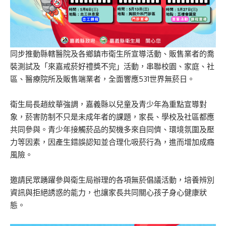
同步推動縣轄醫院及各鄉鎮市衛生所宣導活動、販售業者的喬
裝測試及「來嘉戒菸好禮獎不完」活動，串聯校園、家庭、社
區、醫療院所及販售端業者，全面響應531世界無菸日。
衛生局長趙紋華強調，嘉義縣以兒童及青少年為重點宣導對
象，菸害防制不只是未成年者的課題，家長、學校及社區都應
共同參與。青少年接觸菸品的契機多來自同儕、環境氛圍及壓
力等因素，因產生錯誤認知並合理化吸菸行為，進而增加成癮
風險。
邀請民眾踴躍參與衛生局辦理的各項無菸倡議活動，培養辨別
資訊與拒絕誘惑的能力，也讓家長共同關心孩子身心健康狀
態。