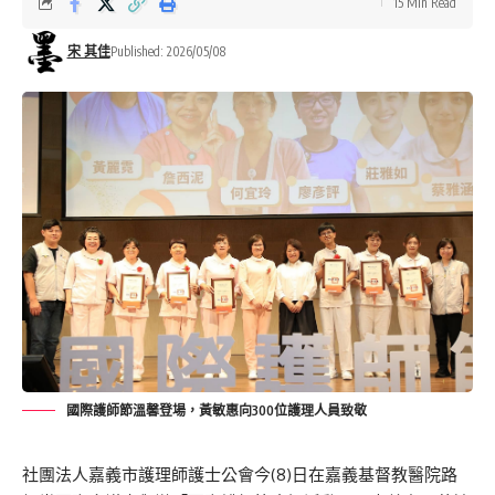
15 Min Read
宋 其佳
Published: 2026/05/08
國際護師節溫馨登場，黃敏惠向300位護理人員致敬
社團法人嘉義市護理師護士公會今(
8
)日
在
嘉義基督教醫院
路