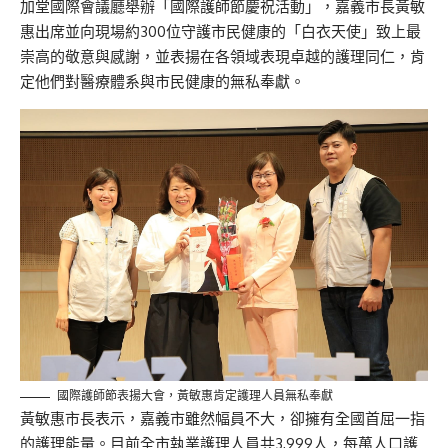
加堂國際
會議廳
舉辦「國際
護師節
慶祝活動」，
嘉義
市長黃敏
惠出席
並
向現場約300位守護市民健康的「白衣天使」致上最
崇高的敬意與感謝，並
表揚在各領域表現卓越的護理同仁
，
肯
定他們對醫療體系與市民健康的無私奉獻。
國際護師節表揚大會，黃敏惠肯定護理人員無私奉獻
黃敏惠
市長
表示，嘉義市雖然幅員不大，卻擁有全國首屈一指
的護理能量。目前全市執業護理人員共3,999人，每萬人口護