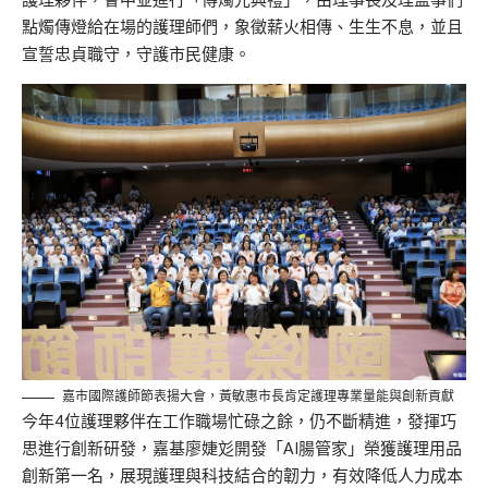
點燭傳燈給在場
的護理師們，象徵薪火相傳、生生不息，並且
宣誓忠貞職守，守護市民健康。
嘉市國際護師節表揚大會，黃敏惠市長肯定護理專業量能與創新貢獻
今年4位護理夥伴在工作職場忙碌之餘，仍不斷精進，發揮巧
思進行創新研發，
嘉基廖婕
彣
開發「AI腸管家」榮獲護理用品
創新第一名，展現護理與科技結合的韌力
，有效降低人力成本