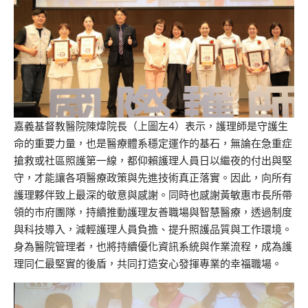
嘉義基督教醫院陳煒院長（上圖左4）表示，
護理師是守護生
命的重要力量，也是醫療體系穩定運作的基石，無論在急重症
搶救或社區照護第一線，都仰賴護理人員日以繼夜的付出與堅
守，才能讓各項醫療政策與先進技術真正落實。因此，向所有
護理夥伴致上最深的敬意與感
謝。
同時也感謝黃敏惠
市長
所帶
領的市府團隊，持續推動護理友善職場與智慧醫療，透過制度
與科技導入，減輕護理人員負擔、提升照護品質與工作環境。
身為醫院管理者，也將持續優化資訊系統與作業流程，成為護
理同仁最堅實的後盾，共同打造安心發揮專業的幸福職場。