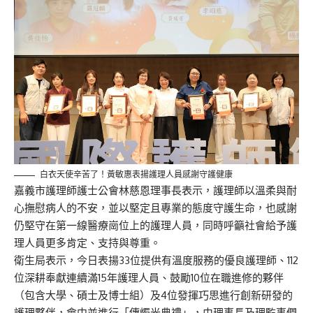
白衣天使辛苦了！黃敏惠表揚護理人員感謝守護健康
嘉義市護理師護士公會
林慈恩理事長表示，
護理師以溫柔與耐
心撫慰病人的不安，
並
以堅定且專業的態度守護生命
，也感謝
仍堅守在第一線醫療崗位上的護理人員
，同時
呼籲社會給予護
理人員更多肯定、支持與尊重。
衛生局表示，今日
表揚33位提供有溫度服務的優良護理師
、
112
位
深耕奉獻連續滿15年
護理人員
、鼓勵10位在職進修的夥伴
（包含大學、碩士及博士組）及4位發揮巧思進行創新研發的
護理夥伴
，會中並進行「傳燭光典禮」，由理事長及理監事
們