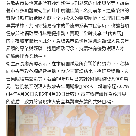
黃敏惠
市長
也感謝所有護理夥伴長期以來的付出與堅守，讓嘉
義市在多項醫療衛生評比中屢獲佳績、名列前茅。這些榮耀
的
背後仰賴無數默默奉獻、全力投入的醫療團隊
。護理同仁
秉持
專業精神，共同守護嘉義市的醫療體系與市民健康，也讓各項
健康與社福政策得以穩健推動，實現「
全齡共享
世代宜居」
的幸福城市願景。
此外，
黃敏惠市長
也肯定資深護理人員長年
累積的專業與經驗，透過
經驗
傳承，持續培育優秀護理人才，
延續
護理專業精神。
衛生局長廖育瑋表示，在市府團隊及
所有醫院
的努力下，
積極
向中央爭取各項經費補助，包含
三班護病比
、夜班費獎勵、友
善醫院職場營造等，截至114年12月已累計獲補助約1億8,000萬
元，醫院執業護理人數較去年同期增加88人，增加率達3.02%
(114年4月30日與115年4月30日比較)，市府將持續作為護理界
的後盾，致力於實現病人安全與醫療永續
的共好目標
。