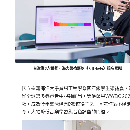
台灣僅8人獲獎，海大梁祐嘉以《RiffNode》揚名國際
國立臺灣海洋大學資訊工程學系四年級學生梁
祐
嘉，
從全球眾多參賽者中脫穎而出，榮獲蘋果
WWDC 2026
項，成為今年
臺
灣僅有的
8
位得主之
一
。該
作品
不僅
令
，
大幅降低音樂學習與音色調整的門檻
。