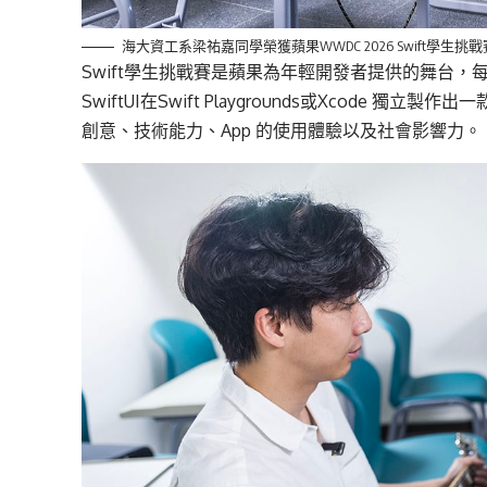
海大資工系梁祐嘉同學榮獲蘋果WWDC 2026 Swift學生挑
Swift
學生挑戰賽是蘋果為年輕開發者提供的舞台，
SwiftUI
在
Swift Playgrounds
或
Xcode
獨立
製作出一
創意、技術能力、App 的使用體驗以及社會影響力。