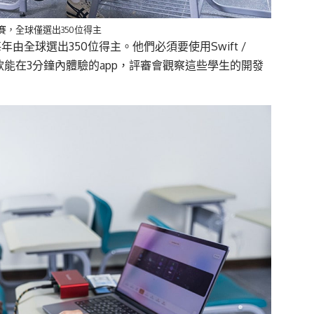
戰賽，全球僅選出350位得主
每年由全球選出
350
位得主
。他們必須要使用
Swift /
款能在
3
分鐘內體驗的
app
，
評審會觀察這些學生的開發