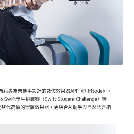
憑藉專為吉他手設計的數位效果器
APP
《
RiffNode
》，
 Swift
學生挑戰賽（
Swift Student Challenge
）獎
能替代高價的實體效果器，更結合
AI
助手與自然語言指