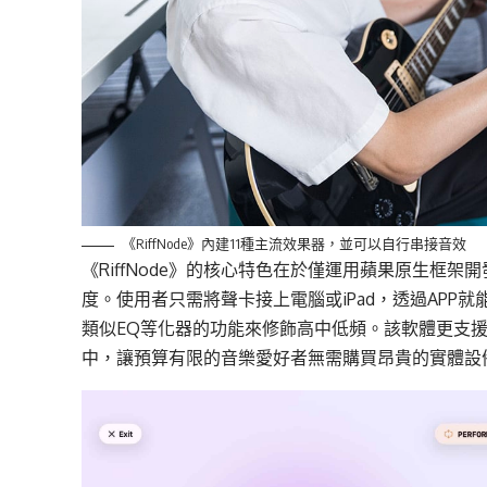
《RiffNode》內建11種主流效果器，並可以自行串接音效
《
RiffNode
》的核心特色在於僅運用蘋果原生框架開
度。使用者只需
將聲卡接上
電腦或
iPad
，
透過
APP
就
類似
EQ
等化器的功能來修飾高中低頻。該軟體更支
中，讓預算有限的音樂愛好者無需購買昂貴的實體設