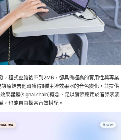
發，程式壓縮後不到
2MB
，卻具備極高的實用性與專業
能
讓原始吉他聲獲得
11
種主流效果器的音色變化，並提供
援
效果器鏈
(
signal chain
)
概念，足以實際應用於音樂表演
備，也能自由探索音效
搭配
。