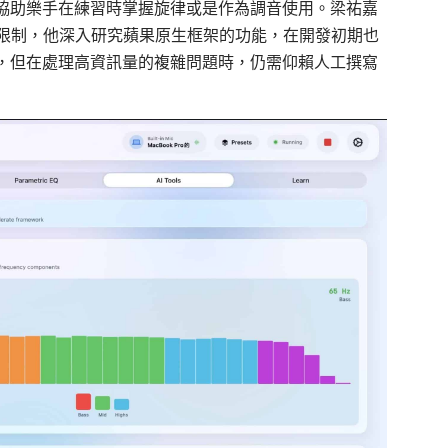
協助樂手在練習時掌握旋律
或是作為調音使用
。梁
祐
嘉
限制，他深入研究蘋果原生框架
的功能
，
在
開發初期
也
，
但在處理高資訊量的複雜問題時，仍需仰賴
人工
撰寫