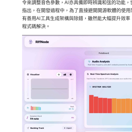
令來調整音色參數，
AI
亦具備即時辨識和弦的功能，
指出，
在
開發過程
中，
為了
直接避開
開
源軟體
的使用
有
善用
AI
工具生成架構與除錯，
雖然
能
大幅
提升效率
程式碼解決。