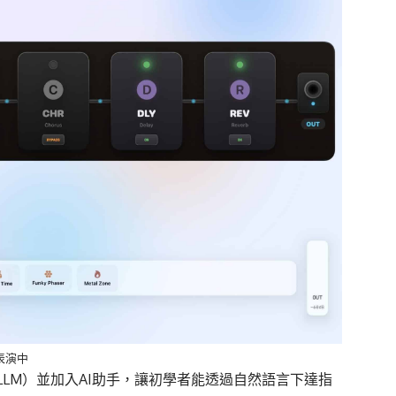
表演中
LLM
）
並加入
AI
助手
，讓初學者能透過自然語言下達指