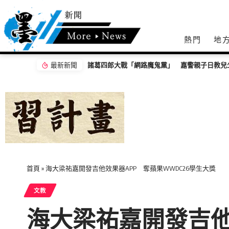
熱門
地
最新新聞
台中市長民調：江啟臣38% 何欣純24%
首頁
»
海大梁祐嘉開發吉他效果器APP 奪蘋果WWDC26學生大獎
文教
海大梁祐嘉開發吉他