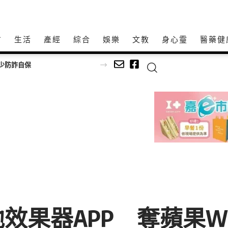
方
生活
產經
綜合
娛樂
文教
身心𩆜
醫藥健
效果器APP 奪蘋果W