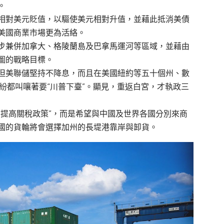
。
相對美元貶值，以驅使美元相對升值，並藉此抵消美債
美國商業市場更為活絡。
步兼併加拿大、格陵蘭島及巴拿馬運河等區域，並藉由
圖的戰略目標。
但美聯儲堅持不降息，而且在美國紐約等五十個州、數
紛都叫嚷著要“川普下臺”。顯見，重返白宮，才執政三
的提高關稅政策”，而是希望與中國及世界各國分別來商
國的貨輪將會選擇加州的長堤港靠岸與卸貨。