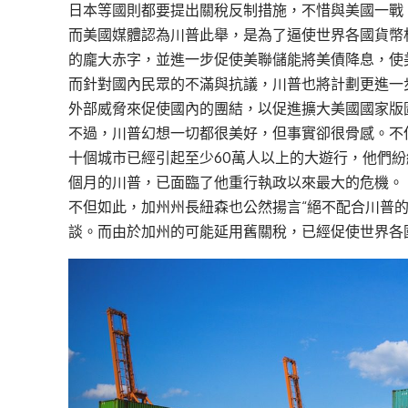
日本等國則都要提出關稅反制措施，不惜與美國一戰
而美國媒體認為川普此舉，是為了逼使世界各國貨幣
的龐大赤字，並進一步促使美聯儲能將美債降息，使
而針對國內民眾的不滿與抗議，川普也將計劃更進一
外部威脅來促使國內的團結，以促進擴大美國國家版
不過，川普幻想一切都很美好，但事實卻很骨感。不
十個城市已經引起至少60萬人以上的大遊行，他們紛
個月的川普，已面臨了他重行執政以來最大的危機。
不但如此，加州州長紐森也公然揚言“絕不配合川普
談。而由於加州的可能延用舊關稅，已經促使世界各