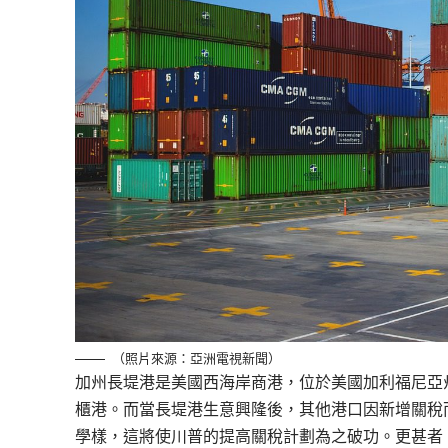
（照片來源：亞洲電視新聞）
加州長堤港是美國西海岸商港，位於美國加利福尼亞
櫃港。而當長堤港生意興隆後，其他港口因新增關稅
學樣，這將使川普的提高關稅計劃為之破功。更甚者