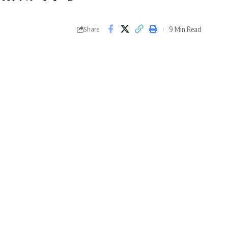
9 Min Read
Share