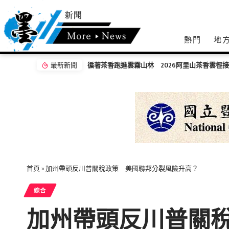
熱門
地
最新新聞
放報名
業者自主通報苦茶油檢驗異常 嘉義縣衛生局迅
首頁
»
加州帶頭反川普關稅政策 美國聯邦分裂風險升高？
綜合
加州帶頭反川普關