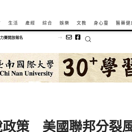
方
生活
產經
綜合
娛樂
文教
身心𩆜
醫藥健
速啟動查核回收機制
稅政策 美國聯邦分裂