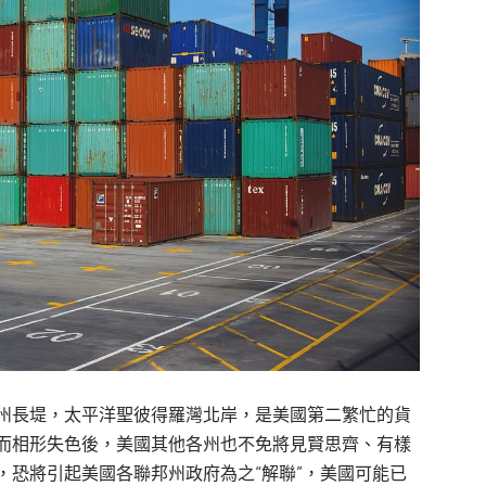
州長堤，太平洋聖彼得羅灣北岸，是美國第二繁忙的貨
而相形失色後，美國其他各州也不免將見賢思齊、有樣
，恐將引起美國各聯邦州政府為之“解聯”，美國可能已