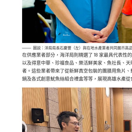
圖説：洋局局長石慶豐（左）與在地水產業者共同展示高
在供應業者部分，海洋局則精選了 18 家最具代表
以及得意中華、珍福食品、樂活鮮美家、魚社長、天
者。這些業者帶來了從新鮮真空包裝的團膳用魚片、
鍋及各式創意魷魚絲組合禮盒等等，展現高雄水產從