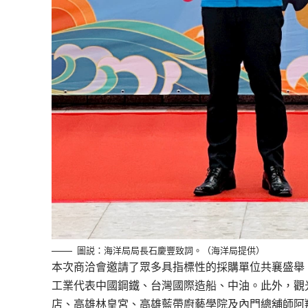
圖説：海洋局局長石慶豐致詞。（海洋局提供）
本次商洽會邀請了眾多具指標性的採購單位共襄盛舉
工業代表中國鋼鐵、台灣國際造船、中油。此外，觀
店、高雄林皇宮、高雄藍帶廚藝學院及內門總舖師阿