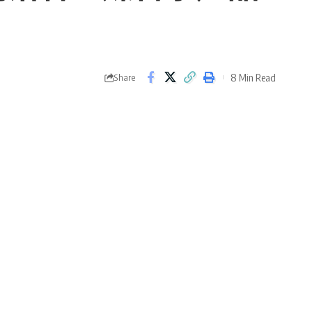
8 Min Read
Share