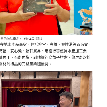
品質的海味產品。（海洋局提供）
性的在地水產品商家，包括梓官、高雄、興達港等區漁會，
時福、安心漁、鮪軒貿易、宏裕行等優質水產加工業
鱸魚丁、石斑魚塊，到精緻的烏魚子禮盒、龍虎斑炊粉
食材到禮品的完整產業鏈優勢。