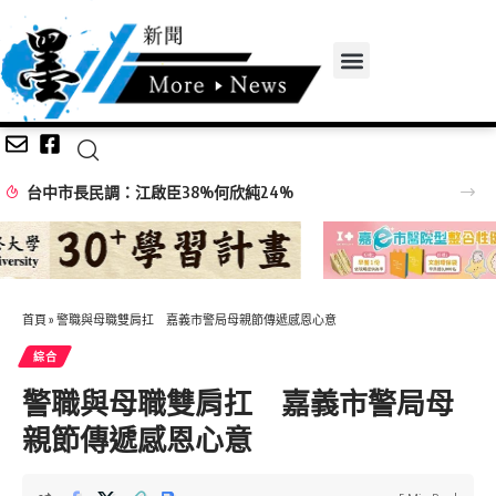
中市長民調：江啟臣38%何欣純24%
首頁
»
警職與母職雙肩扛 嘉義市警局母親節傳遞感恩心意
綜合
警職與母職雙肩扛 嘉義市警局母
親節傳遞感恩心意