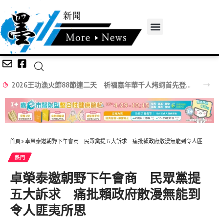
2026王功漁火節88節連二天 祈福嘉年華千人烤蚵首先登場
首頁
»
卓榮泰邀朝野下午會商 民眾黨提五大訴求 痛批賴政府散漫無能到令人匪夷所思
熱門
卓榮泰邀朝野下午會商 民眾黨提
五大訴求 痛批賴政府散漫無能到
令人匪夷所思