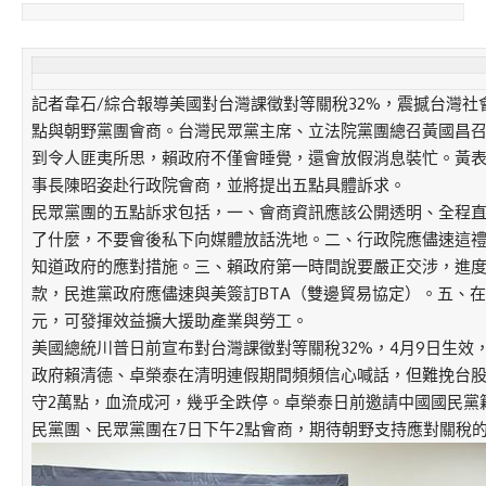
記者韋石/綜合報導美國對台灣課徵對等關稅32%，震撼台灣社
點與朝野黨團會商。台灣民眾黨主席、立法院黨團總召黃國昌
到令人匪夷所思，賴政府不僅會睡覺，還會放假消息裝忙。黃
事長陳昭姿赴行政院會商，並將提出五點具體訴求。
民眾黨團的五點訴求包括，一、會商資訊應該公開透明、全程
了什麼，不要會後私下向媒體放話洗地。二、行政院應儘速這
知道政府的應對措施。三、賴政府第一時間說要嚴正交涉，進
款，民進黨政府應儘速與美簽訂BTA（雙邊貿易協定）。五、在
元，可發揮效益擴大援助產業與勞工。
美國總統川普日前宣布對台灣課徵對等關稅32%，4月9日生效
政府賴清德、卓榮泰在清明連假期間頻頻信心喊話，但難挽台股跌
守2萬點，血流成河，幾乎全跌停。卓榮泰日前邀請中國國民黨
民黨團、民眾黨團在7日下午2點會商，期待朝野支持應對關稅的