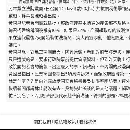
民眾黨團7日召開記者會，黃國昌（中）、張啓楷、陳昭姿（左）出席。
民眾黨立法院黨團7日召開“D-day倒數50小時 共抗關稅衝擊
啟楷、幹事長陳昭姿出席。
黃國昌記者會開頭就猛批，賴政府連基本情資的搜集都不及格
總召柯建銘稱關稅衹有10%，結果是32%，凸顯賴政府的散漫
果在連假最後2天開始裝忙洗新聞，搞大內宣添亂。他嘲諷道，
裝忙。
黃國昌說，對民眾黨團而言，國難當頭，看到政府荒腔走板，
只是遺憾的是，要求行政院事前提供會議資料，但到昨天晚上
政院開記者會的簡報。出這麼大的事，賴政府、卓內閣的散漫
黃國昌指出，民眾黨團會提出5項具體訴求，而賴政府團隊第一
論是什麼？先是向外媒放話國安會秘書長吳釗燮率團訪美，連
後續新聞卻說林佳龍沒有去、吳釗燮赴美談的是其他議題，賴
忙。別忘了，2月經濟部派代表赴華府溝通，得到的卻是32%
關於我們
隱私權政策
聯絡我們