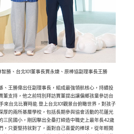
林智勝、台北101董事長賈永婕、原棒協副理事長王勝
基、王勝偉出任副理事長，組成最強領航核心，持續投
賈董支持，他之前特別拜訪賈董提出讓偏鄉孩童參訪台
手來台北比賽時能 登上台北101觀景台俯瞰世界，對孩子
深厚的兩所基層學校，包括長期參與協會活動的花蓮光
的三民國小，剛因擊出全壘打締造中職史上最年長42歲
們，只要堅持就對了，面對自己喜愛的棒球，從年輕開