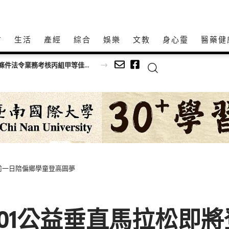
方
生活
產經
綜合
娛樂
文教
身心𩆜
醫藥健
市之美
提前一日陪偏鄉學童登高圓夢
北101公益垂直馬拉松即