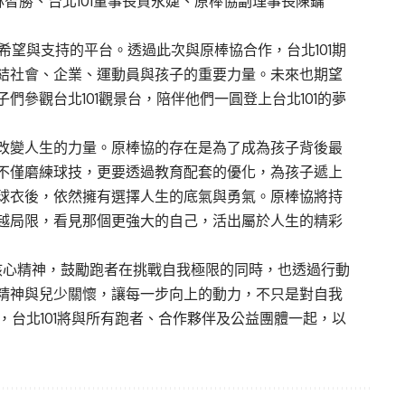
林智勝、台北101董事長賈永婕、原棒協副理事長陳鏞
希望與支持的平台。透過此次與原棒協合作，台北101期
結社會、企業、運動員與孩子的重要力量。未來也期望
參觀台北101觀景台，陪伴他們一圓登上台北101的夢
改變人生的力量。原棒協的存在是為了成為孩子背後最
不僅磨練球技，更要透過教育配套的優化，為孩子遞上
球衣後，依然擁有選擇人生的底氣與勇氣。原棒協將持
越局限，看見那個更強大的自己，活出屬於人生的精彩
上」為核心精神，鼓勵跑者在挑戰自我極限的同時，也透過行動
精神與兒少關懷，讓每一步向上的動力，不只是對自我
，台北101將與所有跑者、合作夥伴及公益團體一起，以