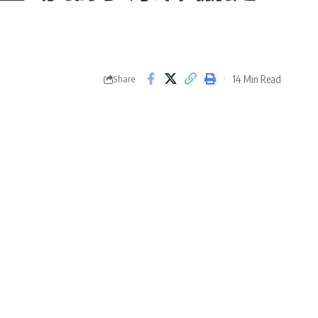
14 Min Read
Share