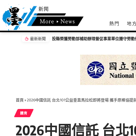
熱門
地
最新新聞
克明宮「關公文化節」攝影展 彰顯南投13鄉鎮
首頁
»
2026中國信託 台北101公益垂直馬拉松即將登場 攜手原棒協
體育
2026中國信託 台