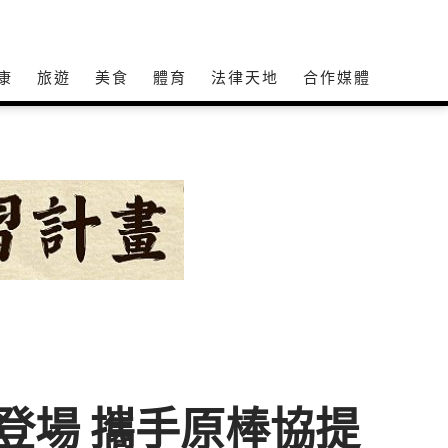
康
旅遊
美食
體育
法律天地
合作媒體
將登場 攜手原棒協提