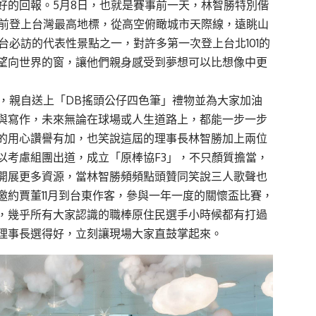
好的回報。5月8日，也就是賽事前一天，林智勝特別偕
提前登上台灣最高地標，從高空俯瞰城市天際線，遠眺山
台必訪的代表性景點之一，對許多第一次登上台北101的
望向世界的窗，讓他們親身感受到夢想可以比想像中更
面，親自送上「DB搖頭公仔四色筆」禮物並為大家加油
與寫作，未來無論在球場或人生道路上，都能一步一步
的用心讚譽有加，也笑說這屆的理事長林智勝加上兩位
以考慮組團出道，成立「原棒協F3」，不只顏質擔當，
開展更多資源，當林智勝頻頻點頭贊同笑說三人歌聲也
約賈董11月到台東作客，參與一年一度的關懷盃比賽，
，幾乎所有大家認識的職棒原住民選手小時候都有打過
理事長選得好，立刻讓現場大家直鼓掌起來。