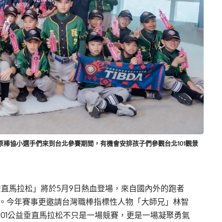
原棒協小選手們來到台北參賽期間，有機會安排孩子們參觀台北101觀景
益垂直馬拉松」將於5月9日熱血登場，來自國內外的跑者
量。今年賽事更邀請台灣職棒指標性人物「大師兄」林智
101公益垂直馬拉松不只是一場競賽，更是一場凝聚勇氣