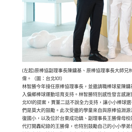
(左起)原棒協副理事長陳鏞基、原棒協理事長大師兄
偉。（圖：台北101）
林智勝今年接任原棒協理事長，並邀請職棒球星陳鏞
入偏鄉棒球運動培育支持。林智勝特別感性發言感謝
北101的提案，賈董二話不說全力支持，讓小小棒球選
們是莫大的鼓勵。此次受邀的學童來自與原棒協淵源
復國小，以及位於台東成功鎮、副理事長王勝偉母校
代打開轟紀錄的王勝偉，也特別鼓勵自己的小小學弟