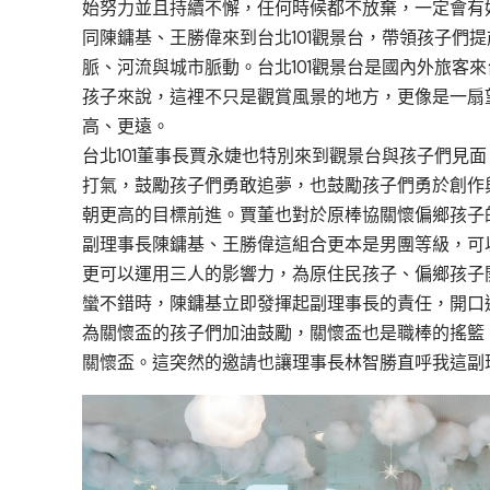
始努力並且持續不懈，任何時候都不放棄，一定會有
同陳鏞基、王勝偉來到台北101觀景台，帶領孩子們
脈、河流與城市脈動。台北101觀景台是國內外旅客來
孩子來說，這裡不只是觀賞風景的地方，更像是一扇
高、更遠。
台北101董事長賈永婕也特別來到觀景台與孩子們見
打氣，鼓勵孩子們勇敢追夢，也鼓勵孩子們勇於創作
朝更高的目標前進。賈董也對於原棒協關懷偏鄉孩子
副理事長陳鏞基、王勝偉這組合更本是男團等級，可
更可以運用三人的影響力，為原住民孩子、偏鄉孩子
蠻不錯時，陳鏞基立即發揮起副理事長的責任，開口邀
為關懷盃的孩子們加油鼓勵，關懷盃也是職棒的搖籃
關懷盃。這突然的邀請也讓理事長林智勝直呼我這副