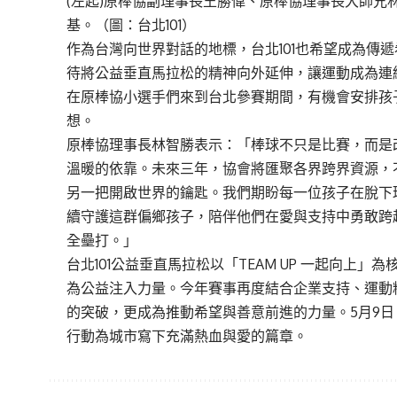
(左起)原棒協副理事長王勝偉、原棒協理事長大師兄
基。（圖：台北101）
作為台灣向世界對話的地標，台北101也希望成為傳遞
待將公益垂直馬拉松的精神向外延伸，讓運動成為連
在原棒協小選手們來到台北參賽期間，有機會安排孩子們
想。
原棒協理事長林智勝表示：「棒球不只是比賽，而是
溫暖的依靠。未來三年，協會將匯聚各界跨界資源，
另一把開啟世界的鑰匙。我們期盼每一位孩子在脫下
續守護這群偏鄉孩子，陪伴他們在愛與支持中勇敢跨
全壘打。」
台北101公益垂直馬拉松以「TEAM UP 一起向
為公益注入力量。今年賽事再度結合企業支持、運動
的突破，更成為推動希望與善意前進的力量。5月9日
行動為城市寫下充滿熱血與愛的篇章。