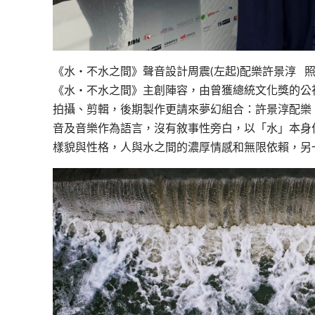
《水‧不水之間》聲音設計周震(左起)配樂許景淳 
《水・不水之間》主創陣容，由曾獲總統文化獎的公
拍攝、剪輯，後期製作更請來夢幻組合：許景淳配樂
音及音樂作為語言，沒有敘事性旁白，以「水」本身
樣貌與性格，人與水之間的濃厚情感和無限依賴，另