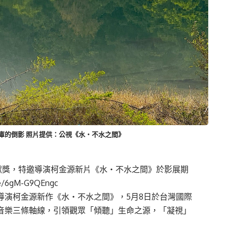
庫的倒影 照片提供：公視《水‧不水之間》
貢獻獎，特邀導演柯金源新片《水・不水之間》於影展期
be/6gM-G9QEngc
片導演柯金源新作《水・不水之間》，5月8日於台灣國際
音與音樂三條軸線，引領觀眾「傾聽」生命之源，「凝視」