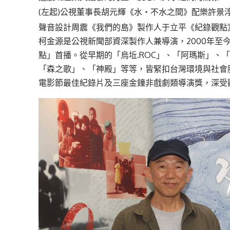
(左起)公視董事長胡元輝《水‧不水之間》配樂許
聲音設計周震《我們的島》製作人于立平《紀錄觀點
柯金源是公視新聞部資深製作人兼導演，2000年至
點」首播。從早期的「烏坵.ROC」、「阿瑪斯」、
「森之歌」、「神殿」等等，皆緊扣台灣環境與社會
電影節最佳紀錄片及三座金鐘非戲劇類導演獎，深受