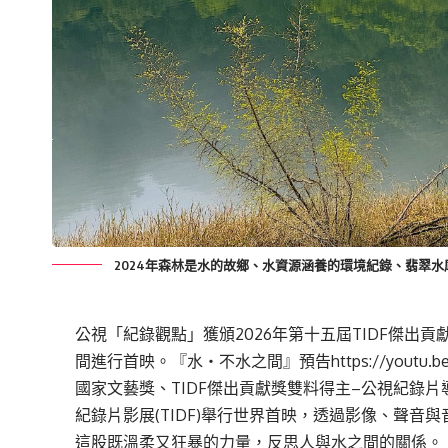
2024年森林是水的故鄉、水資源涵養的環境紀錄、翡翠水
公視「紀錄觀點」獲頒2026年第十五屆TIDF傑出
間進行首映。『水・不水之間』預告
https://youtu.
國家文藝獎、TIDF傑出貢獻獎雙料得主–公視紀錄
紀錄片影展(TIDF)舉行世界首映，透過影像、聲
這股既溫柔又狂暴的力量，反思人與水之間的關係。