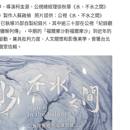
景淳、導演柯金源、公視總經理徐秋華《水‧不水之間》
》製作人蘇啟禎 照片提供：公視《水‧不水之間》
今已執導35部自製紀錄片，其中逾三十部在公視「紀錄觀
「獼猴列傳」，中期的「福爾摩沙對福爾摩沙」到近年的
脈動，兼具批判力度、人文關懷和影像美學，曾獲台北
觀眾信賴。