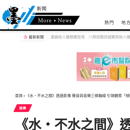
熱門
地
最新新聞
嘉義無人機競賽登場 73隊挑戰穿越賽與無人機
首頁
»
《水・不水之間》透過影像 聲音與音樂三條軸線 引領觀眾「
娛樂
《水・不水之間》透