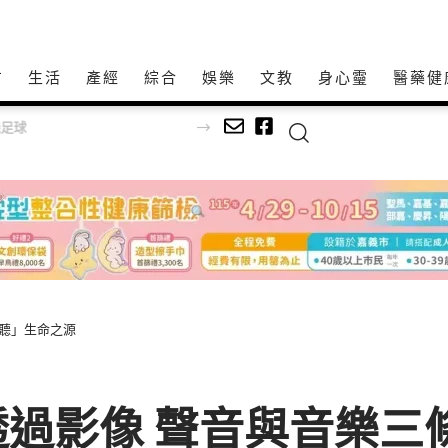
方
生活
產經
綜合
娛樂
文教
身心𩆜
醫藥健
足球
傾聽」生命之源
過影像 聲音與音樂三