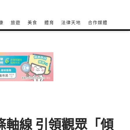
康
旅遊
美食
體育
法律天地
合作媒體
條軸線 引領觀眾「傾