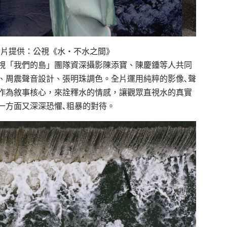
照片提供：公視《水‧不水之間》
視「我們的島」團隊資深攝影陳添寶、陳慶鍾等人共同
、周震聲音設計、張明珠調色。全片運用純粹的影像､聲
作為敘事核心，來詮釋水的情感，讓觀眾直視水的真實
一方面又深深恐懼､粗暴的對待。