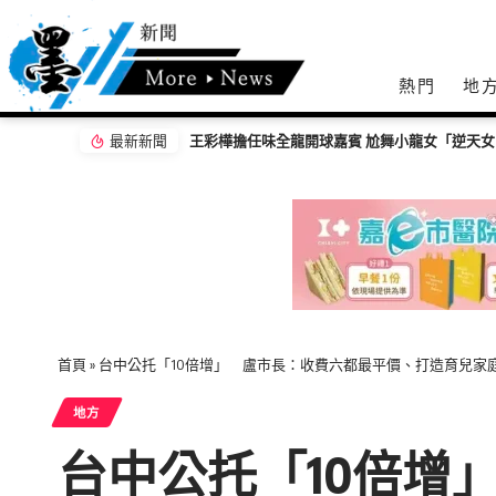
熱門
地
最新新聞
王彩樺擔任味全龍開球嘉賓 尬舞小龍女「逆天
首頁
»
台中公托「10倍增」 盧市長：收費六都最平價、打造育兒家
地方
台中公托「10倍增