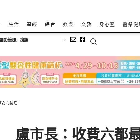
方
生活
產經
綜合
娛樂
文教
身心𩆜
醫藥健
女團鉛筆腿」搶鏡
庭安心後盾
」 盧市長：收費六都