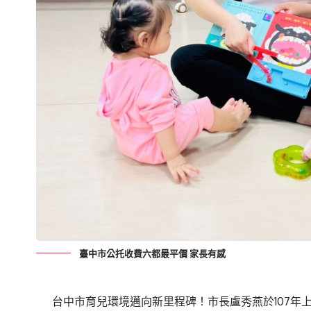
臺中市公托收費六都最平價 家長有感
台中市育兒環境邁向新里程碑！市長盧秀燕於107年