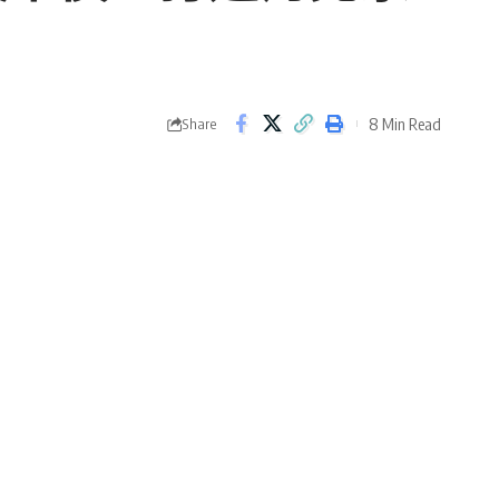
8 Min Read
Share