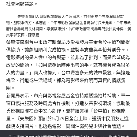
社會照顧議題。
失樂園劇組人員與現場觀眾大合照留念，前排由左至右為演員粘詩
楷、監製李怡芳、李志薔、台中市影視發展基金會副執行長王允踰、台中市政
府社會局副局長林資芮、導演蔡銀娟、台中市政府新聞局專門委員劉仲偉、演
員李夢苡樺、陳彥嘉
蔡導演感謝台中市政府新聞局及影視發展基金會於拍攝期間提
供協助，讓劇組順利完成拍攝。監製李志薔與李怡芳則分享，
電影探討的是人性中的善與惡，並非為了批判，而是希望成為
改變的開始，「如果能夠適時伸出善的手，就有機會成為很多
人的力量。」兩人也提到，台中豐富多元的城市景觀，無論是
橋梁、街道或生活場域，都為電影帶來鮮明而真實的情感氛
圍。
新聞局表示，市府與影視發展基金會持續透過拍片補助、單一
窗口協拍服務及跨局處合作機制，打造友善影視環境，協助優
秀影視團隊在台中安心創作，並持續累積「台中拍」影視能
量。《失樂園》預計於5月29日全台上映，邀請市民朋友走進
戲院支持國片，也透過電影一同關注弱勢兒少與社會議題。