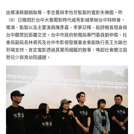
由導演蔡銀娟執導、李志薔與李怡芳監製的電影失樂園，昨
（8）日晚間於台中大魯閣新時代威秀影城舉辦台中特映會，
導演、監製以及主要演員陳彥嘉、李夢苡樺、粘詩楷皆現身與
台中觀眾近距離交流。台中市政府新聞局專門委員劉仲偉、社
會局副局長林資芮及台中市影視發展基金會副執行長王允踰也
到場支持，肯定電影透過真實而細膩的敘事，喚起社會關注弱
勢兒少與育幼院議題。