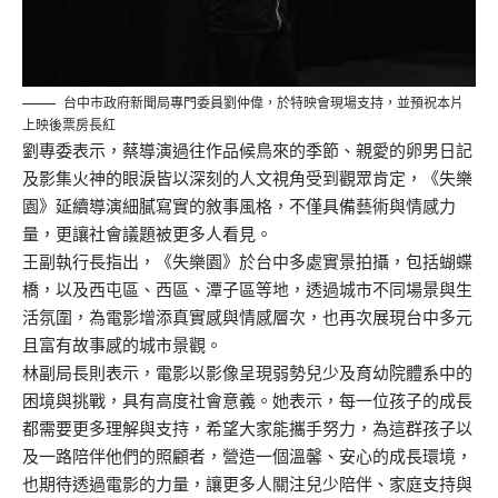
台中市政府新聞局專門委員劉仲偉，於特映會現場支持，並預祝本片
上映後票房長紅
劉專委表示，蔡導演過往作品候鳥來的季節、親愛的卵男日記
及影集火神的眼淚皆以深刻的人文視角受到觀眾肯定，《失樂
園》延續導演細膩寫實的敘事風格，不僅具備藝術與情感力
量，更讓社會議題被更多人看見。
王副執行長指出，《失樂園》於台中多處實景拍攝，包括蝴蝶
橋，以及西屯區、西區、潭子區等地，透過城市不同場景與生
活氛圍，為電影增添真實感與情感層次，也再次展現台中多元
且富有故事感的城市景觀。
林副局長則表示，電影以影像呈現弱勢兒少及育幼院體系中的
困境與挑戰，具有高度社會意義。她表示，每一位孩子的成長
都需要更多理解與支持，希望大家能攜手努力，為這群孩子以
及一路陪伴他們的照顧者，營造一個溫馨、安心的成長環境，
也期待透過電影的力量，讓更多人關注兒少陪伴、家庭支持與