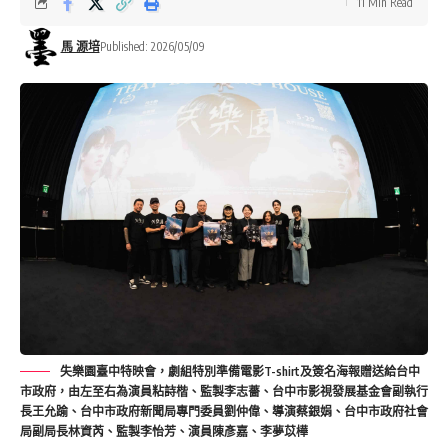
11 Min Read
馬 源培
Published: 2026/05/09
失樂園臺中特映會，劇組特別準備電影T-shirt及簽名海報贈送給台中
市政府，由左至右為演員粘詩楷、監製李志薔、台中市影視發展基金會副執行
長王允踰、台中市政府新聞局專門委員劉仲偉、導演蔡銀娟、台中市政府社會
局副局長林資芮、監製李怡芳、演員陳彥嘉、李夢苡樺