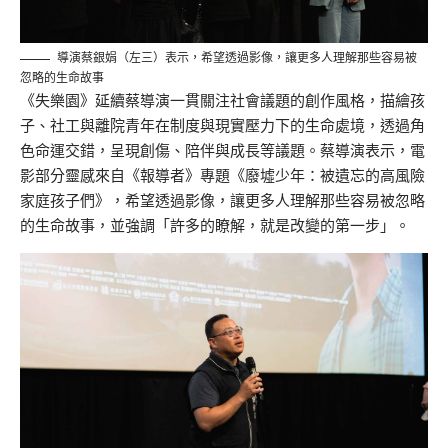
導演蔡銀娟（左三）表示，希望透過影像，讓更多人理解那些容易被
忽略的生命故事
《失樂園》延續蔡導演一貫關注社會議題的創作風格，描繪孩
子、社工與離院青年在制度與現實壓力下的生命處境，透過角
色命運交錯，呈現創傷、陪伴與成長等議題。蔡導演表示，電
影部分靈感來自《報導者》專題《廢墟少年：被遺忘的高風險
家庭孩子們》，希望透過影像，讓更多人理解那些容易被忽略
的生命故事，並強調「許多的瞭解，就是改變的第一步」。