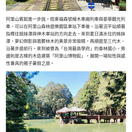
阿里山賓館進一步說，搭乘福森號檜木車廂列車與豪華觀光列
車，可以在阿里山森林遊樂園區車站下車後，沿著沼平站順著
指標往姐妹潭與神木車站的方向走去，來到夏日滿水位的姊妹
潭，夢幻倒影與蓊鬱林木的美景非常吸睛，再順遊至三代木、
沿著步道前行，來到被譽為「台灣最高學府」的香林國小，旁
邊則是古樸的木造建築「阿里山博物館」，展開一場知性與感
性兼具的親子暑假之旅。