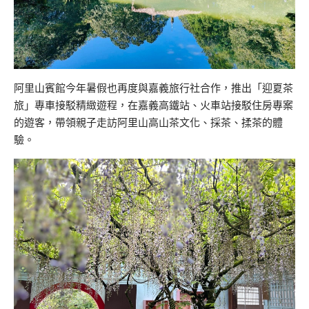
阿里山賓館今年暑假也再度與嘉義旅行社合作，推出「迎夏茶
旅」專車接駁精緻遊程，在嘉義高鐵站、火車站接駁住房專案
的遊客，帶領親子走訪阿里山高山茶文化、採茶、揉茶的體
驗。