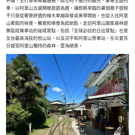
升級，主打尊榮專屬服務，結合時下風行的觀光、奢華主題列
車，以阿里山五感精緻旅遊為題，讓即將來臨的暑假親子遊程
不只是從奢華舒適的檜木車廂與餐桌美學開始，也從入住阿里
山賓館的味覺、觸覺和嗅覺為起始點，走訪阿里山國家森林遊
樂區經典車站的祕境景點，包括「全球必訪的日出景點」也是
全台最高海拔的祝山站，以及沼平和阿里山等車站，在炎夏充
分感受阿里山獨特的森林、雲海絕景。