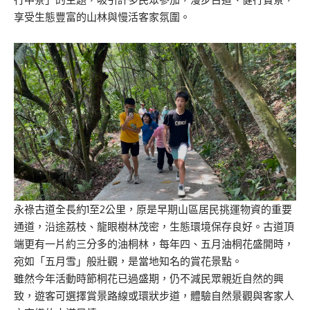
享受生態豐富的山林與慢活客家氛圍。
永祿古道全長約1至2公里，原是早期山區居民挑運物資的重要
通道，沿途荔枝、龍眼樹林茂密，生態環境保存良好。古道頂
端更有一片約三分多的油桐林，每年四、五月油桐花盛開時，
宛如「五月雪」般壯觀，是當地知名的賞花景點。
雖然今年活動時節桐花已過盛期，仍不減民眾親近自然的興
致，遊客可選擇賞景路線或環狀步道，體驗自然景觀與客家人