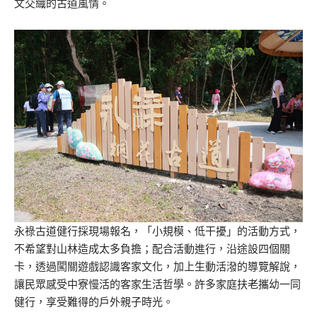
文交織的古道風情。
永祿古道健行採現場報名，「小規模、低干擾」的活動方式，
不希望對山林造成太多負擔；配合活動進行，沿途設四個關
卡，透過闖關遊戲認識客家文化，加上生動活潑的導覽解說，
讓民眾感受中寮慢活的客家生活哲學。許多家庭扶老攜幼一同
健行，享受難得的戶外親子時光。