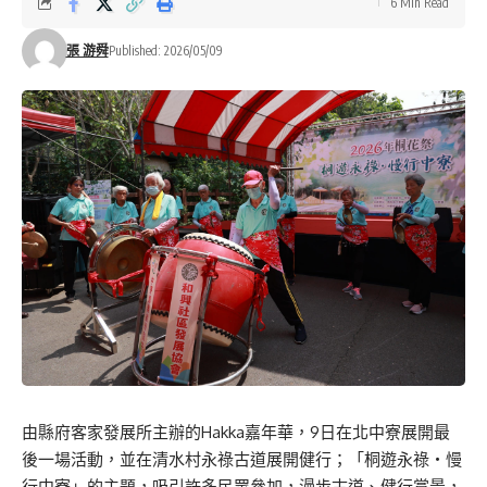
6 Min Read
張 游舜
Published: 2026/05/09
由縣府客家發展所主辦的Hakka嘉年華，9日在北中寮展開最
後一場活動，並在清水村永祿古道展開健行；「桐遊永祿・慢
行中寮」的主題，吸引許多民眾參加，漫步古道、健行賞景，