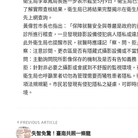
衛生局李翠鳳局長進一步表示截至5月9日，衞生局已
了解實際查核結果，衛生局已將結果完整揭示在衛生
先上網查詢。
黃偉哲市長也指出：「保障就醫安全與尊嚴是政府的
診所進行稽查，一旦發現錄影設備侵犯病人隱私或違
此外衛生局也提醒市民，就醫時應謹記「察、問、拒
察：注意診間、更衣區是否有隱藏式攝影設備或不當
問：主動詢問院所影像保存的機制及是否有告知義務
拒：針對非必要之攝影或會感到不舒服的監視環境，
衛生局也呼籲業者切勿為管理需要而犧牲患者隱私。
項法規規範。市民若發現有侵犯隱私之疑慮，可即時
境。
PREVIOUS ARTICLE
失智免驚！臺南共照一條龍