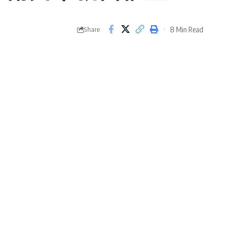
8 Min Read
Share