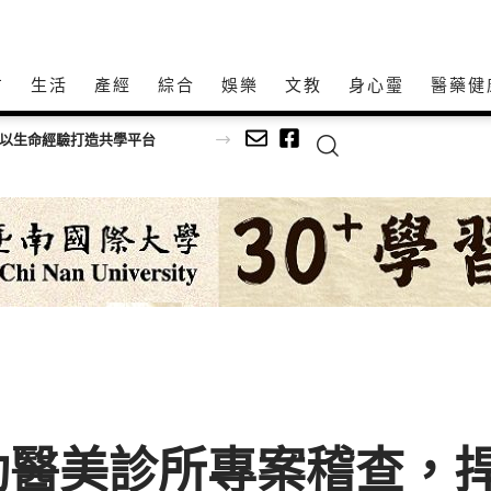
方
生活
產經
綜合
娛樂
文教
身心𩆜
醫藥健
視力健康
醫美診所專案稽查，捍