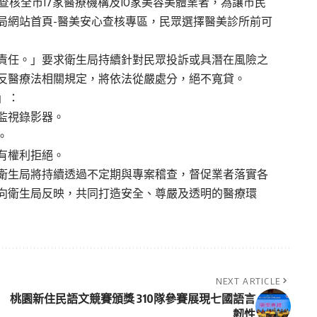
查核全市17家醫療機構及10家美容美體業者，為讓市民
局網站首頁-醫美安心查核專區，民眾選擇醫美診所前可
責任。」要求衛生局持續針對民眾投訴或具潛在風險之
反醫療法相關規定，將依法從嚴處分，絕不寬貸。
」：
監視錄影器。
。
有權利拒絕。
衛生局將持續透過不定期與專案稽查，督促業者落實各
向衛生局反映，共同打造安全、尊嚴及透明的醫療環
NEXT ARTICLE
桃園新住民語文競賽頒獎 310隊參賽展現七國語言
韌性