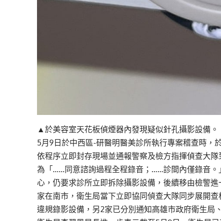
▲於美容室天花板偵煙器內發現疑似針孔攝影設備。
5月9日於中西區-研醫明醫美診所執行專案稽查時，
依程序立即封存現場並通報警察及檢方指揮偵查大隊
為「……同意諮詢過程全程錄音；……診間內僅錄音
心，仍要求診所立即拆除攝影設備，後續移由檢警進
家在南市，衛生局當下立即協同偵查大隊同步展開查
違規錄影設備，另2家已分別通知高雄市政府衛生局