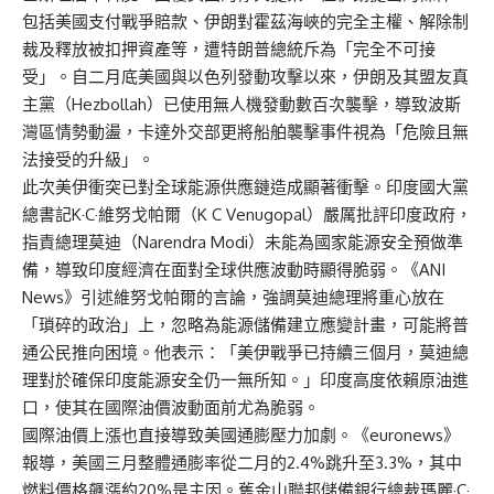
包括美國支付戰爭賠款、伊朗對霍茲海峽的完全主權、解除制
裁及釋放被扣押資產等，遭特朗普總統斥為「完全不可接
受」。自二月底美國與以色列發動攻擊以來，伊朗及其盟友真
主黨（Hezbollah）已使用無人機發動數百次襲擊，導致波斯
灣區情勢動盪，卡達外交部更將船舶襲擊事件視為「危險且無
法接受的升級」。
此次美伊衝突已對全球能源供應鏈造成顯著衝擊。印度國大黨
總書記K·C·維努戈帕爾（K C Venugopal）嚴厲批評印度政府，
指責總理莫迪（Narendra Modi）未能為國家能源安全預做準
備，導致印度經濟在面對全球供應波動時顯得脆弱。《ANI
News》引述維努戈帕爾的言論，強調莫迪總理將重心放在
「瑣碎的政治」上，忽略為能源儲備建立應變計畫，可能將普
通公民推向困境。他表示：「美伊戰爭已持續三個月，莫迪總
理對於確保印度能源安全仍一無所知。」印度高度依賴原油進
口，使其在國際油價波動面前尤為脆弱。
國際油價上漲也直接導致美國通膨壓力加劇。《euronews》
報導，美國三月整體通膨率從二月的2.4%跳升至3.3%，其中
燃料價格飆漲約20%是主因。舊金山聯邦儲備銀行總裁瑪麗·C·