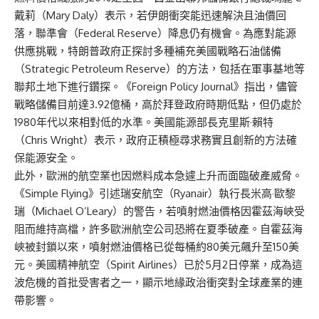
戴莉（Mary Daly）表示，若伊朗衝突能迅速解決且油價回
落，聯準會（Federal Reserve）降息仍有機會。為應對能源
供應挑戰，特朗普政府正探討多種補充美國戰略石油儲備
（Strategic Petroleum Reserve）的方法，包括在軍事基地等
聯邦土地下進行鑽探。《Foreign Policy Journal》指出，儘管
戰略儲備目前達3.92億桶，高於拜登政府時期低點，但仍處於
1980年代以來相對低的水準。美國能源部長克里斯·賴特
（Chris Wright）表示，政府正積極尋求務實且創新的方法確
保能源安全。
此外，歐洲的航空業也因燃料成本急遽上升而面臨破產威脅。
《Simple Flying》引述瑞安航空（Ryanair）執行長米高·歐黎
瑞（Michael O’Leary）的警告，若噴射燃油價格因霍茲海峽受
阻而維持高檔，許多歐洲航空公司恐將在夏季破產。自霍茲海
峽被封鎖以來，噴射燃油價格已從每桶約80美元飆升至150美
元。美國精神航空（Spirit Airlines）已於5月2日停業，成為這
波危機的首批受害者之一，顯示地緣政治衝突對全球產業的連
帶影響。