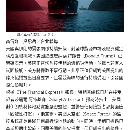
圖／本報AI製圖（示意圖）
商傳媒
｜吳承岳／台北報導
美國與伊朗的緊張關係持續升級，對全球能源市場及經濟穩定
構成嚴峻挑戰。美國總統唐納德·特朗普（Donald Trump）已
明確表示，美國正密切監控伊朗的濃縮鈾活動，並揚言若有人
試圖接觸，美方將採取軍事行動。此舉正值伊朗對美國提出的
停火協議提出自身要求，且霍茲海峽的通行持續受阻，引發國
際油價飆升。
根據《The Financial Express》報導，特朗普總統日前在接受
記者莎麗爾·阿特基森（Sharyl Attkisson）採訪時指出，美國
對伊朗核材料地點實施嚴密監控，並警告任何接近者都將面臨
「毀滅性打擊」。他宣稱，美國太空軍（Space Force）的監
控系統能夠追蹤任何靠近該地點的動向。同時，伊朗已透過巴
基斯坦居中斡旋，回覆美國的停火提案，但伊朗提出的條件，