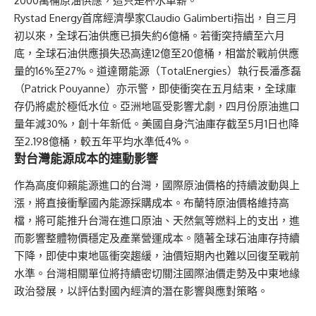
2000萬桶原油供應，這只是杯水車薪。
Rystad Energy首席經濟學家Claudio Galimberti指出，自三月
初以來，全球石油供應已損失約6億桶。若衝突持續至六月
底，全球石油供應損失恐高達12億至20億桶，相當於戰前供應
量的16%至27%。道達爾能源（TotalEnergies）執行長潘彥磊
（Patrick Pouyanne）亦示警，即使衝突在五月結束，全球庫
存仍將處於極低水位。亞洲地區受影響尤劇，四月份原油進口
量年減30%，創十年新低。美國自身汽油庫存截至5月1日也降
至2.198億桶，較五年平均水準低4%。
對台灣能源成本的連動影響
作為高度仰賴能源進口的台灣，國際原油價格的持續波動與上
漲，將直接衝擊國內能源採購成本。布蘭特原油價格維持高
檔，將可能推升台灣在進口原油、天然氣等燃料上的支出，進
而影響整體物價穩定及產業營運成本。隨著全球石油庫存持續
下降，即使中東地區衝突趨緩，油價短期內也難以回復至戰前
水準。台灣相關單位將持續密切關注國際油價走勢及中東地緣
政治發展，以評估對國內經濟的潛在影響與應對策略。