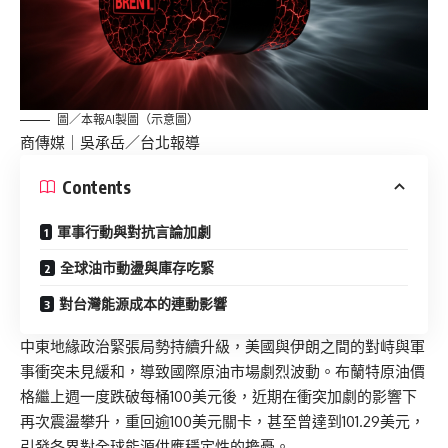
圖／本報AI製圖（示意圖）
商傳媒
｜吳承岳／台北報導
Contents
軍事行動與對抗言論加劇
全球油市動盪與庫存吃緊
對台灣能源成本的連動影響
中東地緣政治緊張局勢持續升級，美國與伊朗之間的對峙與軍
事衝突未見緩和，導致國際原油市場劇烈波動。布蘭特原油價
格繼上週一度跌破每桶100美元後，近期在衝突加劇的影響下
再次震盪攀升，重回逾100美元關卡，甚至曾達到101.29美元，
引發各界對全球能源供應穩定性的擔憂。