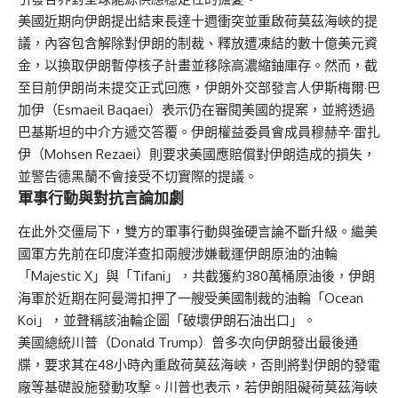
美國近期向伊朗提出結束長達十週衝突並重啟荷莫茲海峽的提
議，內容包含解除對伊朗的制裁、釋放遭凍結的數十億美元資
金，以換取伊朗暫停核子計畫並移除高濃縮鈾庫存。然而，截
至目前伊朗尚未提交正式回應，伊朗外交部發言人伊斯梅爾·巴
加伊（Esmaeil Baqaei）表示仍在審閱美國的提案，並將透過
巴基斯坦的中介方遞交答覆。伊朗權益委員會成員穆赫辛·雷扎
伊（Mohsen Rezaei）則要求美國應賠償對伊朗造成的損失，
並警告德黑蘭不會接受不切實際的提議。
軍事行動與對抗言論加劇
在此外交僵局下，雙方的軍事行動與強硬言論不斷升級。繼美
國軍方先前在印度洋查扣兩艘涉嫌載運伊朗原油的油輪
「Majestic X」與「Tifani」，共截獲約380萬桶原油後，伊朗
海軍於近期在阿曼灣扣押了一艘受美國制裁的油輪「Ocean
Koi」，並聲稱該油輪企圖「破壞伊朗石油出口」。
美國總統川普（Donald Trump）曾多次向伊朗發出最後通
牒，要求其在48小時內重啟荷莫茲海峽，否則將對伊朗的發電
廠等基礎設施發動攻擊。川普也表示，若伊朗阻礙荷莫茲海峽