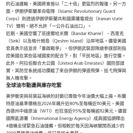
的石油運輸，美國將會施以「二十倍」更猛烈的報復。另一方
面，伊朗伊斯蘭革命衛隊（Islamic Revolutionary Guard
Corps）則透過伊朗伊斯蘭共和國廣播電視台（Iranian state
TV）聲明，絕不允許「一公升石油出口」。
近期，美國空襲了班達爾哈米爾（Bandar Khamir）、西里克
（Sirik）以及格什姆島（Qeshm Island）沿岸地區。儘管美國
官員表示這並非「重啟戰爭」，但伊朗武裝部隊總參謀部則指
控美國在某些區域國家的配合下，對「平民地區」進行空襲。
此外，阿拉伯聯合大公國（United Arab Emirates）國防部證
實，其防空系統成功攔截了來自伊朗的彈道飛彈、巡弋飛彈與
無人機攻擊。
全球油市動盪與庫存吃緊
美伊衝突與荷莫茲海峽的封鎖已導致今年油價大幅上揚。布蘭
特原油基準價格在2026年飆升近80%至每桶近110美元，美國
西德州中級原油（WTI）也狂漲近95%至每桶逾112美元。儘管
國際能源署（International Energy Agency）成員國協調釋出
4億桶全球緊急石油儲備，但相較於每天因海峽關閉而減少的