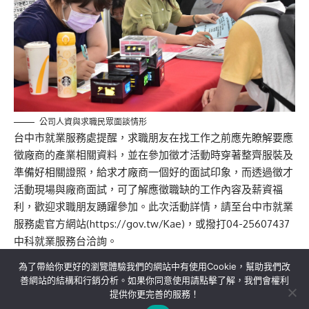
公司人資與求職民眾面談情形
台中市就業服務處提醒，求職朋友在找工作之前應先瞭解要應
徵廠商的產業相關資料，並在參加徵才活動時穿著整齊服裝及
準備好相關證照，給求才廠商一個好的面試印象，而透過徵才
活動現場與廠商面試，可了解應徵職缺的工作內容及薪資福
利，歡迎求職朋友踴躍參加。此次活動詳情，請至台中市就業
服務處官方網站(https://gov.tw/Kae)，或撥打04-25607437
中科就業服務台洽詢。
為了帶給你更好的瀏覽體驗我們的網站中有使用Cookie，幫助我們改
善網站的結構和行銷分析。如果你同意使用請點擊了解，我們會權利
提供你更完善的服務！
關於我們
隱私權政策
聯絡我們