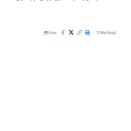
11 Min Read
Share