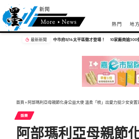
熱門
地
最新新聞
中市府8/14太平區徵才登場！ 10家廠商逾30
首頁
»
阿部瑪利亞母親節化身公益大使 溫柔「梳」出愛力挺少女安置
娛樂
阿部瑪利亞母親節化