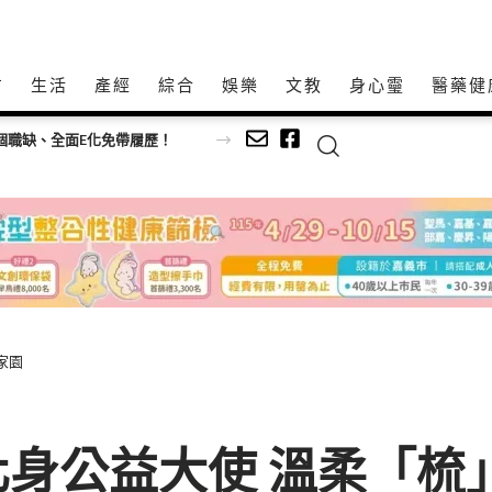
方
生活
產經
綜合
娛樂
文教
身心𩆜
醫藥健
0個職缺、全面E化免帶履歷！
家園
身公益大使 溫柔「梳