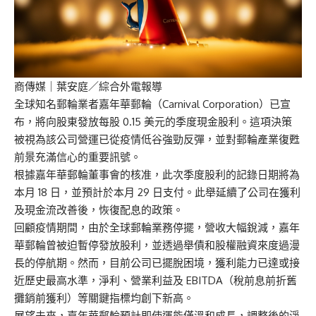
商傳媒
｜葉安庭／綜合外電報導
全球知名郵輪業者嘉年華郵輪（Carnival Corporation）已宣
布，將向股東發放每股 0.15 美元的季度現金股利。這項決策
被視為該公司營運已從疫情低谷強勁反彈，並對郵輪產業復甦
前景充滿信心的重要訊號。
根據嘉年華郵輪董事會的核准，此次季度股利的記錄日期將為
本月 18 日，並預計於本月 29 日支付。此舉延續了公司在獲利
及現金流改善後，恢復配息的政策。
回顧疫情期間，由於全球郵輪業務停擺，營收大幅銳減，嘉年
華郵輪曾被迫暫停發放股利，並透過舉債和股權融資來度過漫
長的停航期。然而，目前公司已擺脫困境，獲利能力已達或接
近歷史最高水準，淨利、營業利益及 EBITDA（稅前息前折舊
攤銷前獲利）等關鍵指標均創下新高。
展望未來，嘉年華郵輪預計即使運能僅溫和成長，調整後的淨