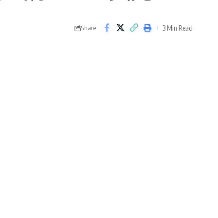
3 Min Read
Share