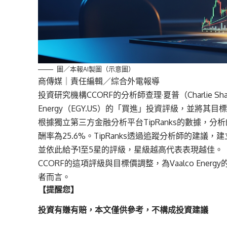
圖／本報AI製圖（示意圖）
商傳媒
｜責任編輯／綜合外電報導
投資研究機構CCORF的分析師查理·夏普（Charlie Sh
Energy（EGY.US）的「買進」投資評級，並將其目
根據獨立第三方金融分析平台TipRanks的數據，分
酬率為25.6%。TipRanks透過追蹤分析師的建
並依此給予1至5星的評級，星級越高代表表現越佳。
CCORF的這項評級與目標價調整，為Vaalco En
者而言。
【提醒您】
投資有賺有賠，本文僅供參考，不構成投資建議