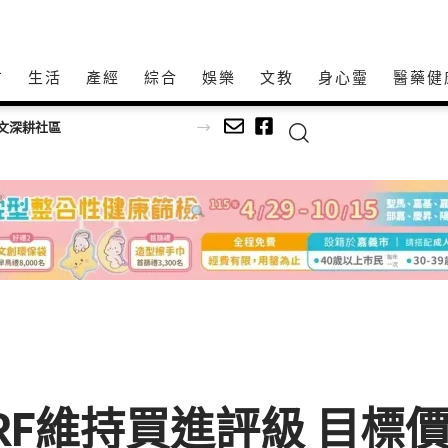
方
生活
產經
綜合
娛樂
文教
身心𩆜
醫藥健
文深耕社區
獲CCORF維持買進評級 目