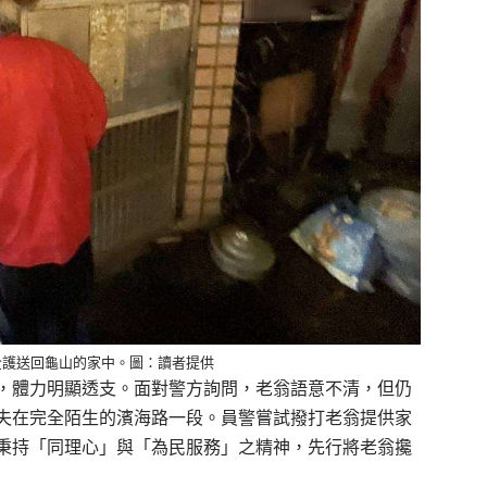
全護送回龜山的家中。圖：讀者提供
，體力明顯透支。面對警方詢問，老翁語意不清，但仍
失在完全陌生的濱海路一段。員警嘗試撥打老翁提供家
秉持「同理心」與「為民服務」之精神，先行將老翁攙