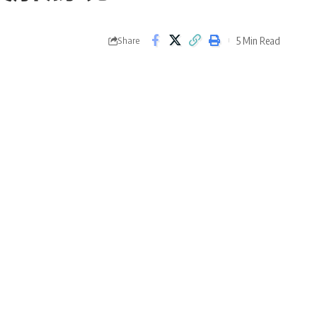
5 Min Read
Share