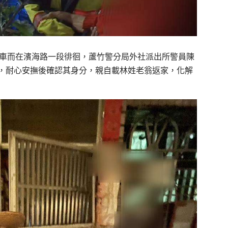
公車而在濱海路一段徘徊，蘆竹警分局外社派出所警員陳
，耐心安撫後確認其身分，親自載林姓老翁返家，化解