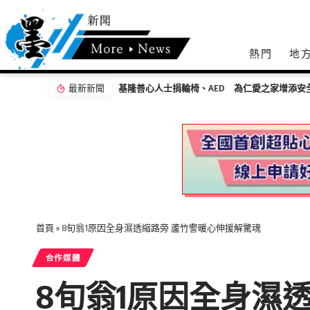
熱門
地
最新新聞
家增添安全防護
首頁
»
8旬翁1原因全身濕透縮路旁 蘆竹警暖心伸援解驚魂
合作媒體
8旬翁1原因全身濕