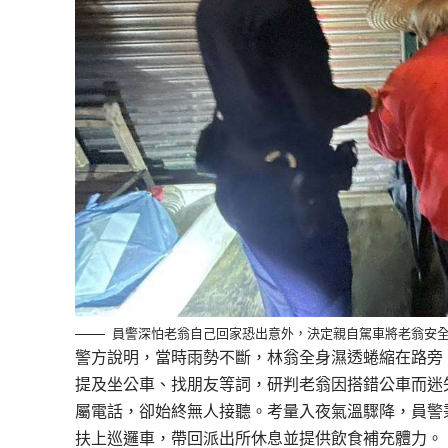
員警深怕老翁自己回家恐出意外，決定親自駕車將老翁安
警方說明，當時雨勢不斷，林翁全身濕透蜷縮在路旁
提及坐公車、找朋友等詞，研判老翁因搭錯公車而迷
屬電話，卻始終無人接聽。考量入夜氣溫驟降，員警
扶上巡邏車，帶回派出所休息並提供飲食補充體力。