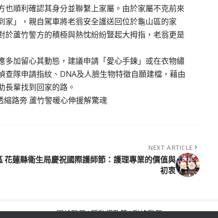
方也順利確認其身分並聯繫上家屬。由於家屬不克前來
到家」，親自駕車將老翁安全護送回位於龜山區的家
對於蘆竹警方的積極與熱忱紛紛豎起大拇指，老翁更是
應多加留心其動態，建議申請「愛心手鍊」或在衣物繡
偵查隊申請指紋、DNA及人臉生物特徵自願建檔，藉由
助長輩找到回家的路。
透縮路旁 蘆竹警暖心伸援解驚魂
NEXT ARTICLE
區
花蓮縣衛生局慶祝國際護師節：護理專業的價值與
初衷
關於我們
隱私權政策
聯絡我們