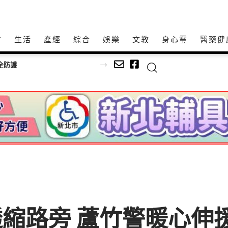
方
生活
產經
綜合
娛樂
文教
身心𩆜
醫藥健
透縮路旁 蘆竹警暖心伸