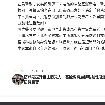
在員警耐心安撫與引導下，老翁的情緒逐漸穩定，警
接回，員警深怕老翁自己回家恐出意外，決定「服務
中。抵達時，員警亦特別囑託鄰居代為照看，鄰里間
感動地連番致謝。
蘆竹警分局呼籲，家中易走失或患有失智症之長者，
上聯絡方式，此外民眾亦可向所屬警察分局防治組或
鑑識科技協助身分確認。以便警方能在最短時間內協
本文章來自《
台灣線報
》。原文：
8旬翁1原因全身濕
PREVIOUS ARTICLE
防汛期提升自主防災力 基隆消防局辦理韌性社
防災講習