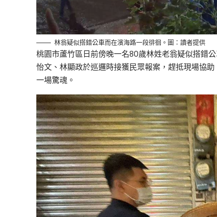
林翁疑似搭錯公車而在濱海路一段徘徊。圖：讀者提供
桃園市蘆竹區日前傍晚一名80歲林姓老翁疑似搭錯
怡文、林顯政於巡邏時接獲民眾報案，趕抵現場協助
一場驚魂。