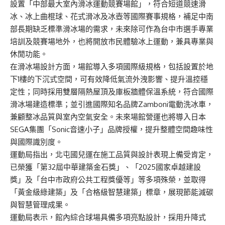
設置「中部最大室內滑冰運動競賽場館」，符合短道競速滑
冰、冰上曲棍球、花式滑冰及冰壺等國際賽事規格，補足中南
部長期缺乏標準滑冰場的需求，未來除可作為台中市選手專業
培訓及競賽場地外，也將開放市民體驗冰上運動，兼具專業與
休閒功能。
在滑冰場設計方面，場館導入多項國際級規格，包括設置於地
下1樓的下沉式空間，可有效降低氣流外洩影響、提升溫控穩
定性；同時採用雙層隔熱屋頂及庫板牆體保溫系統，符合國際
滑冰場建造標準；並引進國際知名品牌Zamboni電動洗冰車，
兼顧整冰品質與室內空氣安全。未來場館營運也將導入日本
SEGA集團「Sonic音速小子」品牌授權，提升整體空間趣味性
與國際識別度。
運動局指出，北屯國兒運在施工品質與設計表現上備受肯定，
已榮獲「第32屆中華建築金石獎」、「2025國家卓越建設
獎」及「台中市政府公共工程獎優等」等多項殊榮，並取得
「黃金級綠建築」及「合格級智慧建築」標章，展現節能減碳
與智慧管理成果。
運動局表示，館內綜合球場具備多項亮點設計，採用升降式