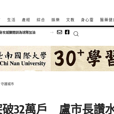
方
生活
產經
綜合
娛樂
文教
身心𩆜
醫藥健
身攻城獅開訓為球隊加油
」守護城市
破32萬戶 盧市長讚