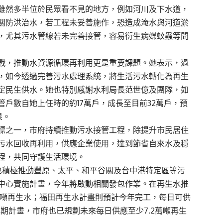
雖然多半位於民眾看不見的地方，例如河川及下水道，
關防洪治水，若工程未妥善施作，恐造成淹水與河道淤
，尤其污水管線若未完善接管，容易衍生病媒蚊蟲等問
戰，推動水資源循環再利用更是重要課題。她表示，過
，如今透過完善污水處理系統，將生活污水轉化為再生
定民生供水。她也特別感謝水利局長范世億及團隊，如
戶數自她上任時的約17萬戶，成長至目前32萬戶，預
果。
標之一，市府持續推動污水接管工程，除提升市民居住
污水回收再利用，供應企業使用，達到節省自來水及穩
程，共同守護生活環境。
也積極推動豐原、太平、和平谷關及台中港特定區等污
中心實施計畫，今年將啟動相關發包作業。在再生水推
1萬噸再生水；福田再生水計畫則預計今年完工，每日可供
二期計畫，市府也已規劃未來每日供應至少7.2萬噸再生