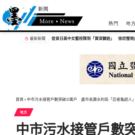
熱門
地
最新新聞
從昔日高中女籃校隊到「資深獅迷」 徐欣瑩現
首頁
»
中市污水接管戶數突破32萬戶 盧市長讚水利局「忍者龜超人
地方
中市污水接管戶數突