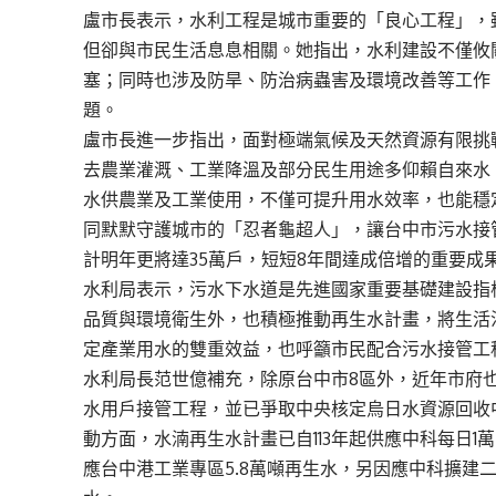
盧市長表示，水利工程是城市重要的「良心工程」，
但卻與市民生活息息相關。她指出，水利建設不僅攸
塞；同時也涉及防旱、防治病蟲害及環境改善等工作
題。
盧市長進一步指出，面對極端氣候及天然資源有限挑
去農業灌溉、工業降溫及部分民生用途多仰賴自來水
水供農業及工業使用，不僅可提升用水效率，也能穩
同默默守護城市的「忍者龜超人」，讓台中市污水接管
計明年更將達35萬戶，短短8年間達成倍增的重要成
水利局表示，污水下水道是先進國家重要基礎建設指
品質與環境衛生外，也積極推動再生水計畫，將生活
定產業用水的雙重效益，也呼籲市民配合污水接管工
水利局長范世億補充，除原台中市8區外，近年市府
水用戶接管工程，並已爭取中央核定烏日水資源回收
動方面，水湳再生水計畫已自113年起供應中科每日
應台中港工業專區5.8萬噸再生水，另因應中科擴建