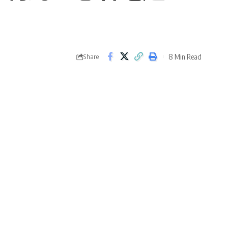
8 Min Read
Share