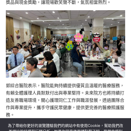
獎品與現金獎勵，讓現場歡笑聲不斷，氣氛相當熱烈。
郭綜合醫院表示，醫院能夠持續提供優質且溫暖的醫療服務，
有賴全體護理人員默默付出與專業堅持。未來院方也將持續打
造友善職場環境，關心護理同仁工作與職涯發展，透過團隊合
作與專業提升，攜手守護民眾健康，提供更完善的醫療照護服
務。
為了帶給你更好的瀏覽體驗我們的網站中有使用Cookie，幫助我們改