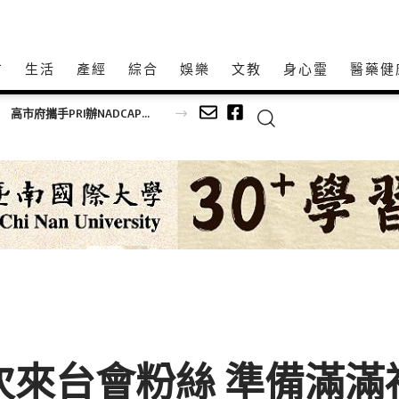
方
生活
產經
綜合
娛樂
文教
身心𩆜
醫藥健
博喝采
y 再次來台會粉絲 準備