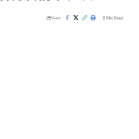
8 Min Read
Share