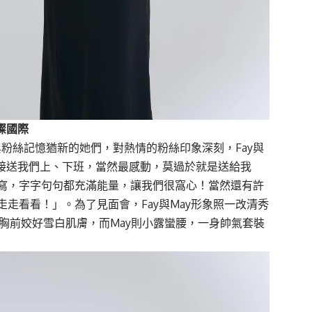
沐璨國際
與粉絲記憶猶新的她們，對熱情的粉絲印象深刻，Fay與
貌接送我們上、下班，當然最感動，莫過於就是送給我
寫，字字句句都充滿能量，讓我們很窩心！當然還有許
走看看！」。為了見面會，Fay與May形象照一改清秀
出胸前姣好雪白肌膚，而May則小露蠻腰，一身帥氣套裝