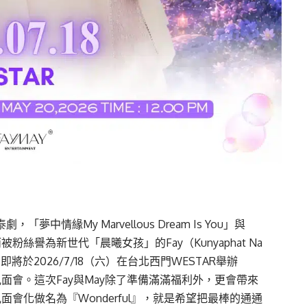
「夢中情緣My Marvellous Dream Is You」與
被粉絲譽為新世代「晨曦女孩」的Fay（Kunyaphat Na
式宣布即將於2026/7/18（六）在台北西門WESTAR舉辦
aipei」粉絲見面會。這次Fay與May除了準備滿滿福利外，更會帶來
面會化做名為『Wonderful』，就是希望把最棒的通通