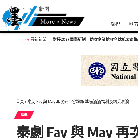
熱門
地
最新新聞
銀髮好聲音岡山場初賽 93歲高齡奶奶載歌載舞
首頁
»
泰劇 Fay 與 May 再次來台會粉絲 準備滿滿福利及精采表演
娛樂
泰劇 Fay 與 Ma