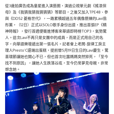
從3歲拍廣告成為童星進入演藝圈，演過公視單元劇《搖滾保
母》及《我猜我猜我猜猜猜》等節目，之後又加入TPE48、參
與《DD52 菱格世代》，一路累積超過五年偶像歷練的Lavi翁
彤薰，（12日）正式以SOLO歌手身份出道，推出首張EP《精
神時報》，發行首週便衝進博客來華語即時榜TOP3，氣勢驚
人。這次Lavi不再只是女團中的成員，而是正式用自己的名
字，向華語樂壇遞出第一張名片。記者會上老闆-旋律工房主
理人Presto’C還端出蛋糕，提前替5月19日生日的Lavi慶生，驚
喜環節讓她也開心不已，但也首次吐露媽媽突然猝死，「至今
找不到原因」，讓她人生跌落谷底，至今仍常夢見母親，非常
想念她。