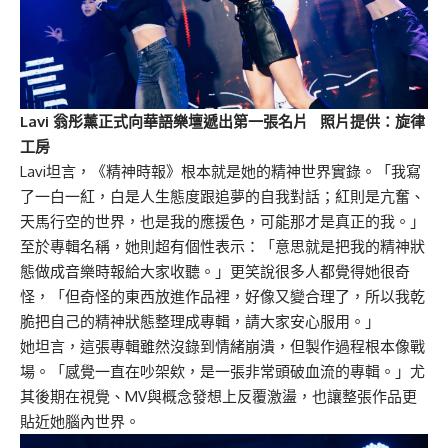
Lavi 翁彤薰正式向華語樂壇遞出第一張名片 照片提供：旋律
工房
Lavi坦言，《精神時報》根本就是她的精神世界實錄。「我寫
了一白一紅，白是人生態度跟追夢的自我對話；紅則是亢奮、
天馬行空的世界，也是我的應援色，可能那才是真正的我。」
至於專輯名稱，她則超有個性表示：「意思就是把我的精神狀
態做成音樂時報給大家收聽。」更笑說很多人都覺得她很奇
怪，「但奇怪的東西放進作品裡，好像又變合理了，所以我乾
脆把自己的精神狀態整理成專輯，請大家安心服用。」
她坦言，這張專輯雖然沒錄到情緒崩潰，但製作過程根本像戰
場。「感覺一直在吵架欸，是一張非常頭破血流的專輯。」尤
其後期在視覺、MV與概念發想上反覆激盪，也讓整張作品更
貼近她腦內世界。