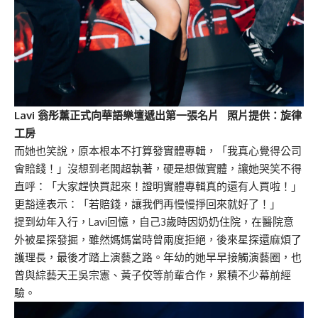
Lavi 翁彤薰正式向華語樂壇遞出第一張名片 照片提供：旋律
工房
而她也笑說，原本根本不打算發實體專輯，「我真心覺得公司
會賠錢！」沒想到老闆超執著，硬是想做實體，讓她哭笑不得
直呼：「大家趕快買起來！證明實體專輯真的還有人買啦！」
更豁達表示：「若賠錢，讓我們再慢慢掙回來就好了！」
提到幼年入行，Lavi回憶，自己3歲時因奶奶住院，在醫院意
外被星探發掘，雖然媽媽當時曾兩度拒絕，後來星探還麻煩了
護理長，最後才踏上演藝之路。年幼的她早早接觸演藝圈，也
曾與綜藝天王吳宗憲、黃子佼等前輩合作，累積不少幕前經
驗。