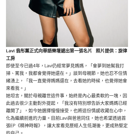
Lavi 翁彤薰正式向華語樂壇遞出第一張名片 照片提供：旋律
工房
即使至今已過4年，Lavi仍經常夢見媽媽，「會夢到她幫我打
掃、罵我，我都會覺得她還在。」談到母親節，她也忍不住情
緒湧上，「我一直覺得媽媽還在，去看她的時候，也覺得她會
來看我。」
她坦言，關於母親離世這件事，始終是內心最柔軟的一塊，因
此過去很少主動對外提起，「我沒有特別想告訴大家媽媽已經
離開了」，如今她選擇慢慢接受，也將這份情感收藏在心中，
化為繼續前進的力量。目前Lavi與爸爸同住，她也希望透過首
張EP《精神時報》，讓大家看見歷經人生低潮後，更成熟堅定
的自己。