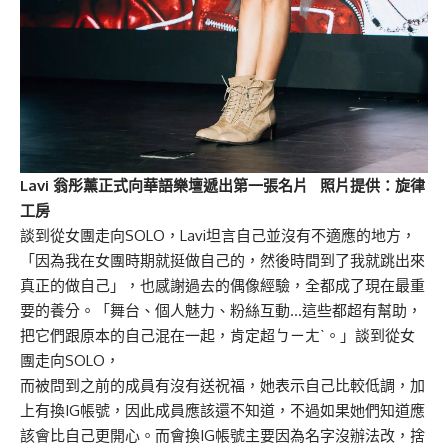
Lavi 翁彤薰正式向華語樂壇遞出第一張名片 照片提供：旋律
工房
談到從女團走向SOLO，Lavi坦言自己並沒有不適應的地方，
「因為我在女團時期就挺做自己的，然後時間到了我就跳出來
真正的做自己」，也感謝過去的偶像經驗，全都成了現在最重
要的養分。「舞台、個人魅力、粉絲互動…這些都超有幫助，
把它們跟原本的自己混在一起，肯定超ㄅㄧㄤˋ。」談到從女
團走向SOLO，
而被問到之前的成員有沒有送祝福，她表示自己比較低調，加
上有換IG帳號，因此成員應該還不知道，不過如果她們知道應
該會比自己更開心。而會換IG帳號主要因為名字沒辦法改，捨