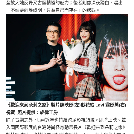
全放大她反骨又古靈精怪的魅力；後者則像深夜獨白，唱出
「不需要向誰證明，只為自己而存在」的狀態。
《歡迎來到朵莉之家》製片陳映彤(左)獻花給 Lavi 翁彤薰(右)
祝賀 照片提供：旋律工房
除了音樂之外，Lavi近年也持續跨足影視領域。即將上映、並
入圍國際影展的台灣時尚怪奇動畫長片《歡迎來到朵莉之家》