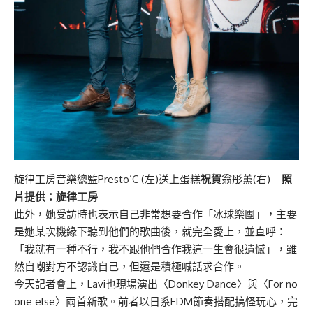
旋律工房音樂總監Presto’C (左)送上蛋糕
祝賀
翁彤薰(右)
照
片提供：旋律工房
此外，她受訪時也表示自己非常想要合作「冰球樂團」，主要
是她某次機緣下聽到他們的歌曲後，就完全愛上，並直呼：
「我就有一種不行，我不跟他們合作我這一生會很遺憾」，雖
然自嘲對方不認識自己，但還是積極喊話求合作。
今天記者會上，Lavi也現場演出〈Donkey Dance〉與〈For no
one else〉兩首新歌。前者以日系EDM節奏搭配搞怪玩心，完