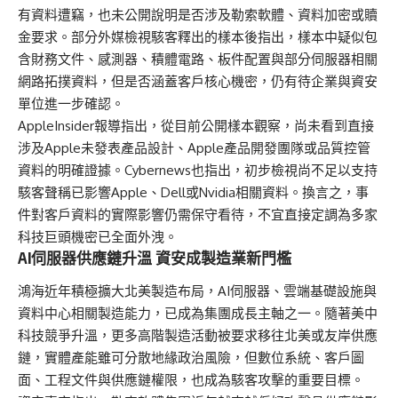
有資料遭竊，也未公開說明是否涉及勒索軟體、資料加密或贖
金要求。部分外媒檢視駭客釋出的樣本後指出，樣本中疑似包
含財務文件、感測器、積體電路、板件配置與部分伺服器相關
網路拓撲資料，但是否涵蓋客戶核心機密，仍有待企業與資安
單位進一步確認。
AppleInsider報導指出，從目前公開樣本觀察，尚未看到直接
涉及Apple未發表產品設計、Apple產品開發團隊或品質控管
資料的明確證據。Cybernews也指出，初步檢視尚不足以支持
駭客聲稱已影響Apple、Dell或Nvidia相關資料。換言之，事
件對客戶資料的實際影響仍需保守看待，不宜直接定調為多家
科技巨頭機密已全面外洩。
AI伺服器供應鏈升溫 資安成製造業新門檻
鴻海近年積極擴大北美製造布局，AI伺服器、雲端基礎設施與
資料中心相關製造能力，已成為集團成長主軸之一。隨著美中
科技競爭升溫，更多高階製造活動被要求移往北美或友岸供應
鏈，實體產能雖可分散地緣政治風險，但數位系統、客戶圖
面、工程文件與供應鏈權限，也成為駭客攻擊的重要目標。