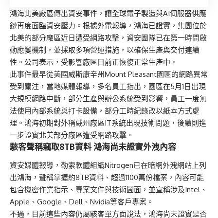
鴻海北美廠區傳出資安事件，讓全球電子製造與AI伺服器供應
鏈再度面臨資安壓力。根據外電報導，鴻海已證實，集團位於
北美的部分廠區近日遭受網路攻擊，資安團隊已在第一時間啟
動應變機制，並採取多項營運措施，以確保生產與交付連續
性。公司表示，受影響廠區目前正恢復正常生產中。
此事件最早從美國威斯康辛州Mount Pleasant園區的網路異常
受到關注，當地媒體報導，多名員工指出，園區在5月1日出現
大規模網路中斷，部分生產與辦公系統受到影響，員工一度無
法使用內部系統與打卡設備，部分工時紀錄改以紙本方式處
理。鴻海初期對外稱威州廠區IT系統出現技術問題，後續則進
一步證實北美部分廠區遭受網路攻擊。
駭客聲稱竊取8TB資料 鴻海尚未證實外洩內容
資安媒體報導，勒索軟體組織Nitrogen已在暗網外洩網站上列
出鴻海，聲稱掌握約8TB資料、超過1100萬份檔案，內容可能
包含機密作業指示、專案文件與技術圖面，並宣稱涉及Intel、
Apple、Google、Dell、Nvidia等客戶專案。
不過，目前這些內容仍屬駭客單方面說法，鴻海尚未證實是否