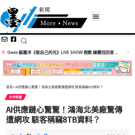
Owen 蘇震洋《做自己的光》LIVE SHOW 倒數 練團找回昔 Pub 駐唱美好時光
首頁
»
AI供應鏈心驚驚！鴻海北美廠驚傳遭網攻 駭客稱竊8TB資料？
合作媒體
AI供應鏈心驚驚！鴻海北美廠驚傳
遭網攻 駭客稱竊8TB資料？