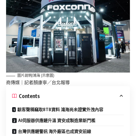
圖片說明/鴻海 (示意圖)
商傳媒
｜記者顏康寧／台北報導
Contents
駭客聲稱竊取8TB資料 鴻海尚未證實外洩內容
AI伺服器供應鏈升溫 資安成製造業新門檻
台灣供應鏈警訊 海外廠區也成資安前線