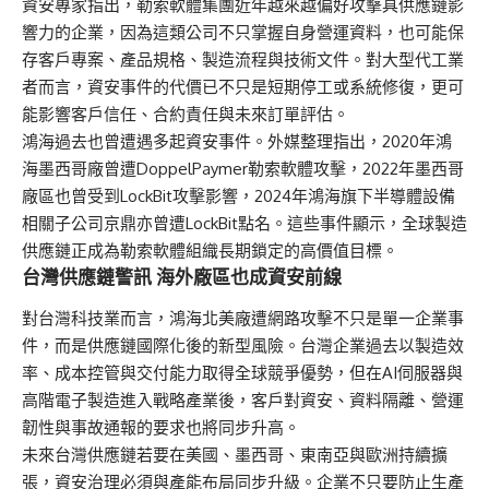
資安專家指出，勒索軟體集團近年越來越偏好攻擊具供應鏈影
響力的企業，因為這類公司不只掌握自身營運資料，也可能保
存客戶專案、產品規格、製造流程與技術文件。對大型代工業
者而言，資安事件的代價已不只是短期停工或系統修復，更可
能影響客戶信任、合約責任與未來訂單評估。
鴻海過去也曾遭遇多起資安事件。外媒整理指出，2020年鴻
海墨西哥廠曾遭DoppelPaymer勒索軟體攻擊，2022年墨西哥
廠區也曾受到LockBit攻擊影響，2024年鴻海旗下半導體設備
相關子公司京鼎亦曾遭LockBit點名。這些事件顯示，全球製造
供應鏈正成為勒索軟體組織長期鎖定的高價值目標。
台灣供應鏈警訊 海外廠區也成資安前線
對台灣科技業而言，鴻海北美廠遭網路攻擊不只是單一企業事
件，而是供應鏈國際化後的新型風險。台灣企業過去以製造效
率、成本控管與交付能力取得全球競爭優勢，但在AI伺服器與
高階電子製造進入戰略產業後，客戶對資安、資料隔離、營運
韌性與事故通報的要求也將同步升高。
未來台灣供應鏈若要在美國、墨西哥、東南亞與歐洲持續擴
張，資安治理必須與產能布局同步升級。企業不只要防止生產