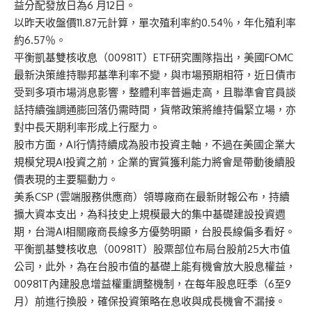
益分配發放日為6 月12日。
以昨天收盤價11.87元計算，單次殖利率約0.54％，年化殖利率
約6.57％。
平衡凱基雙核收息（00981T）ETF研究團隊指出，美國FOMC
最新決策維持聯邦基準利率不變，與市場預期相符，近日債市
受到多項市場消息影響，整體利率普遍走高，且聯準會官員談
話持續強調通膨回落仍需時間，貨幣政策將維持偏緊立場，亦
對中長天期利率形成上行壓力。
股市方面，AI行情持續成為股市投資主軸，不過在美國企業大
規模兌現AI投資之前，企業的實質獲利能力將會是帶動後續股
價表現的主要驅動力。
美系CSP (雲端服務供應商）領導廠商在最新財報公布，持續
擴大資本支出，為科技史上規模最大的集中基礎建設投資週
期，台灣AI相關廠商長線多方優勢明顯，台股長線偏多看好。
平衡凱基雙核收息（00981T）股票部位布局台股前25大市值
公司，此外，為在台股市值的基礎上能有機會放大股息權益，
00981T內建股息增益權重調整機制，在每年股息旺季（6至9
月）前進行換股，確保投資策略在息收與成長機會不漏接。