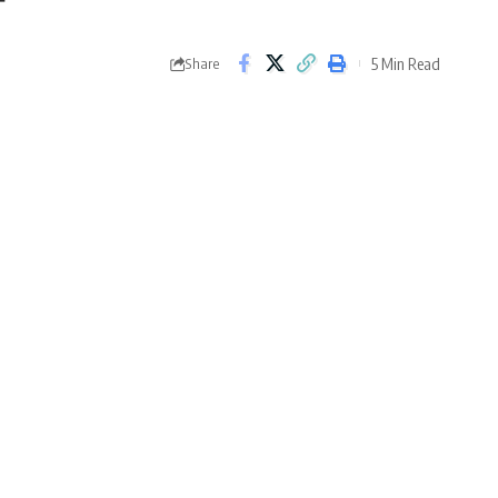
5 Min Read
Share