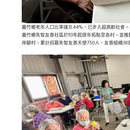
義竹鄉老年人口比率達31.44%，已步入超高齡社會，
義竹鄉失智友善社區於113年起逐年拓點至各村，並
岸腳村，累計招募失智友善天使750人、友善組織38