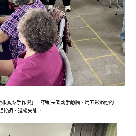
意毛根鳳梨手作營」，帶領長者動手動腦，用五彩繽紛的
眼協調、延緩失能。