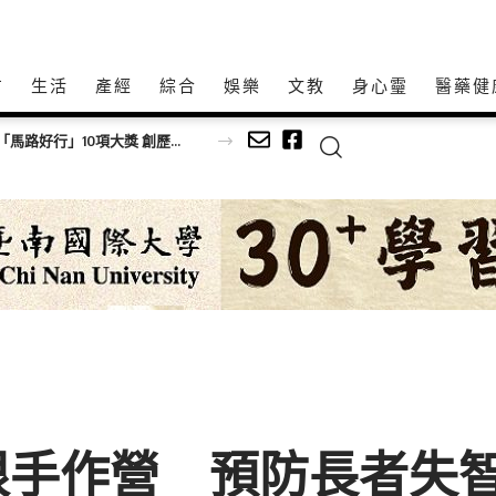
方
生活
產經
綜合
娛樂
文教
身心𩆜
醫藥健
根手作營 預防長者失