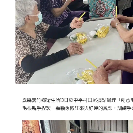
嘉縣義竹鄉衛生所13日於中平村田尾據點辦理「創
毛根親手捏製一顆顆象徵旺來與好運的鳳梨，訓練手