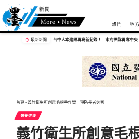
熱門
地
最新新聞
守護鄉親辛苦錢！警親赴農會推廣防詐機制
首頁
»
義竹衛生所創意毛根手作營 預防長者失智
醫藥健康
義竹衛生所創意毛