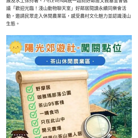
展及水土保持署、7-ELEVEN與統一超商好鄰居文教基金會倡
議「歡迎光臨！淺山動物聊天室」好鄰居閱讀永續同樂會活
動，邀請民眾走入休閒農業區，感受農村文化魅力並認識淺山
生態。