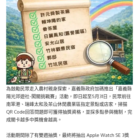
為鼓勵民眾走入農村親身探索，嘉義縣政府加碼推出「嘉義縣
陽光郊遊社-闖關挑戰賽」活動，即日起至5月31日，民眾前往
南笨港、瑞峰太和及茶山休閒農業區指定景點或店家，掃描
QR Code回答問題即可獲得抽獎資格，並採多點參與機制，完
成關卡越多中獎機會越高。
活動期間除了有雙週抽獎，最終將抽出 Apple Watch SE 3獎