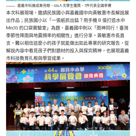
嘉義市科展成果亮眼，454人次學生獲獎、7件代表全國參賽
本次科展現
場，邀請民族國小與嘉義國中向黃敏惠市長解說展
出作品；民族國小以「
一張紙抓出
錳？用手機 B 值打造水中
Mn(II) 的口袋實驗室」為題，嘉義國中則以「雨神同行！臺灣
季節性降雨與地震頻率的相關性」進行分享。黃敏惠市長直
言，難以相信這麼小的孩子就能做出如此專業的研究報告，從
解說內容中看見孩子們對題材的投入與探究精神，也展現嘉義
市科技教育扎根與學習成果。