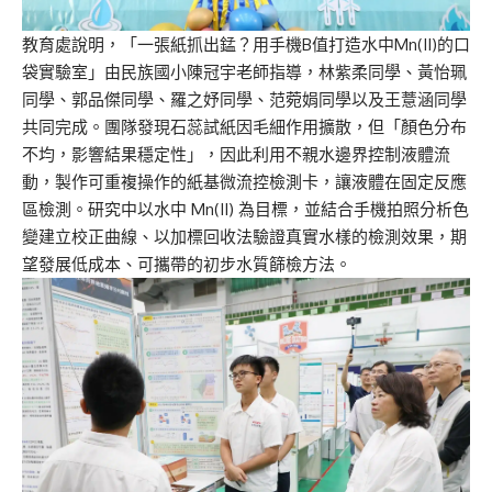
教育處說明，
「
一張紙抓出
錳？用手機B值打造水中Mn(II)的口
袋實驗室」由
民族國小
陳冠宇老師指導，
林紫柔同學、黃怡珮
同學、郭品傑同學、羅之妤同學、
范菀娟
同學以及王
薏
涵同學
共同
完成
。團隊
發現
石蕊試紙
因
毛細
作用
擴散
，但
「
顏色分布
不均，影響結果穩定性
」，
因此
利用不親水邊界控制液體流
動，製作可重複操作的
紙基微流控
檢測卡，讓液體在固定反應
區檢測
。
研究中以水中 Mn(II) 為目標
，
並結合手機拍照分析色
變建立校正曲線、以加標回收法驗證真實水樣
的檢測效果
，期
望發展低成本、可攜帶的初步水質
篩
檢方法。