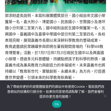
郭添財處長說明，
本屆
科展
團體獎部分，國
小組由崇文
國小榮
獲第一名，嘉大附小、博愛國小、民族國小、
世
賢國小及港坪
國小分列第二至第六名；國中組則由民生國中榮獲第一名，北
興國中、嘉義國中及嘉華中學國中部分列第二至第四名，各校
表現亮眼，展現嘉義市
長期以來
深耕科學教育的
豐碩
成果
。
教育處
邀請
民眾
踴躍參與即將
在暑假期間
登場的
「
科學168教
育博覽會
」
活動，
於7月17日到7月21日假民生國中
以及興嘉國
小
辦理。
透過多元科普體驗，持續點燃孩子對科學的熱情，讓
嘉義市成為兼具教育力與創造力的幸福城市。
未來嘉義市
也
將
持續以「教育新世代、實驗創新、永續未來」為方向，打
造適
應世界變遷、引領未來的科學教育新典範。
為了帶給你更好的瀏覽體驗我們的網站中有使用Cookie，幫助我們改
善網站的結構和行銷分析。如果你同意使用請點擊了解，我們會權利
提供你更完善的服務！
關於我們
隱私權政策
聯絡我們
Ok
Copyright©MORE News