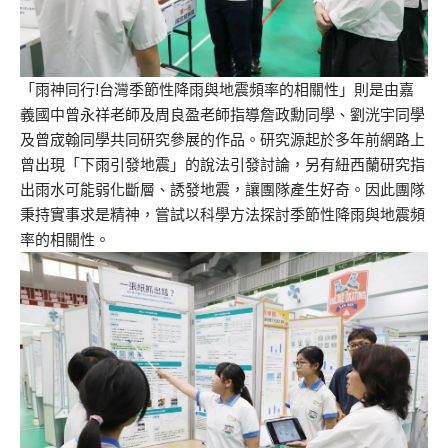
「雨神同行!台灣季節性降雨與地震頻率的相關性」
則
是由嘉
義國中曾永祥老師及周良盈老師指導詹政勳同學、劉
洸
宇同學
及曾
宬翰
同學共同研究參展的作品。
研究源起於多年前網路上
曾出現「下雨引發地震」的說法引發討論，另有紐西蘭研究指
出雨水可能弱化斷層、誘發地震，讓團隊產生好奇
。
因此
團隊
秉持實事求是精神，嘗試以科學方法探討季節性降雨與地震頻
率的相關性。