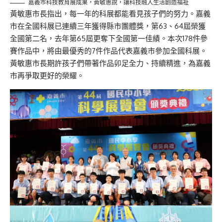
嘉義市科技教育展成果，黃敏惠說，讓科技融入生活創造福祉
黃敏惠市長指出，每一年的科展都能看見孩子們的努力
。
嘉義
市在全國科展已連續三年獲得縣市團體獎，第63、64屆榮獲
全國第二名，去年第65屆更奪下全國第一佳績。本次178件參
賽作品中，將
由
最優秀的7件作品代表嘉義市參加全國科展。
黃敏惠市長期許孩子們帶著作品卯足全力、持續精進，為嘉義
市再爭取更好的榮耀。