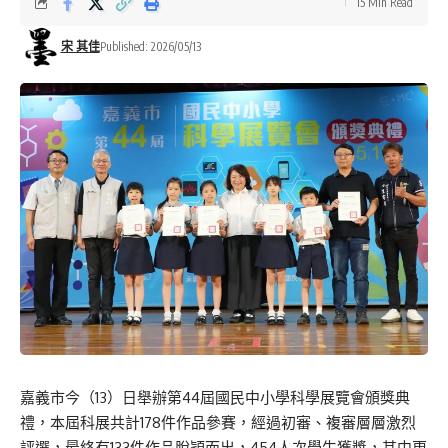
15 Min Read
宋 其佳
Published: 2026/05/13
嘉義市
今
（
13
）日
舉辦
第4
4
屆國民中小學科學展覽會頒獎典
禮，
本屆科展
共計17
8
件作品參賽，經過初審、
複
審層層激烈
評選，最終有
133
件作品脫穎而出，454人次學生獲獎
，其中更