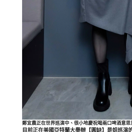
鄭宜農正在世界巡演中、很小地慶祝喝兩口啤酒意思
目前正在美國亞特蘭大舉辦【圓缺】是姐巡演