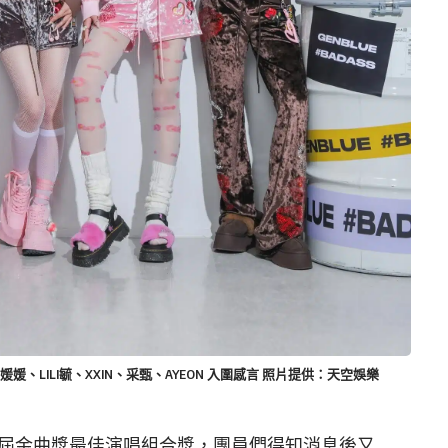
許媛媛、LILI毓、XXIN、采甄、AYEON 入圍感言 照片提供：天空娛樂
第37屆金曲獎最佳演唱組合獎，團員們得知消息後又