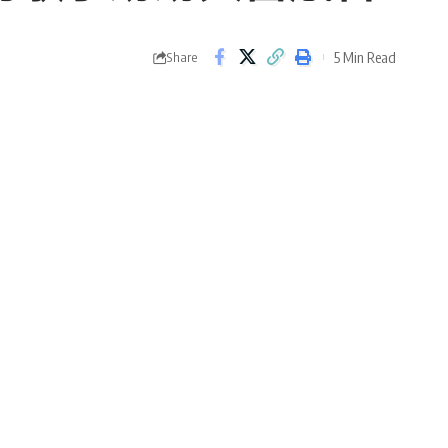
5 Min Read
Share