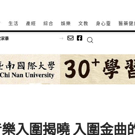
方
生活
產經
綜合
娛樂
文教
身心𩆜
醫藥健
足球
音樂入圍揭曉 入圍金曲