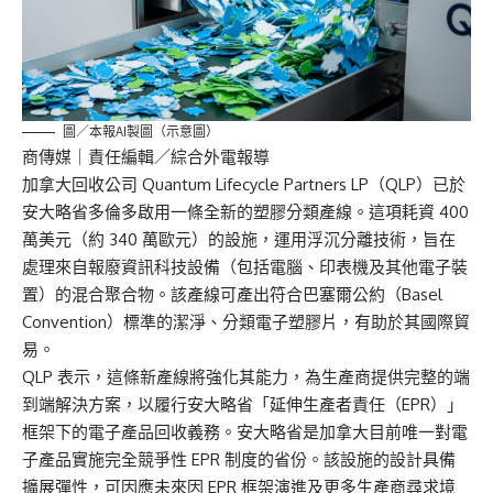
圖／本報AI製圖（示意圖）
商傳媒
｜責任編輯／綜合外電報導
加拿大回收公司 Quantum Lifecycle Partners LP（QLP）已於
安大略省多倫多啟用一條全新的塑膠分類產線。這項耗資 400
萬美元（約 340 萬歐元）的設施，運用浮沉分離技術，旨在
處理來自報廢資訊科技設備（包括電腦、印表機及其他電子裝
置）的混合聚合物。該產線可產出符合巴塞爾公約（Basel
Convention）標準的潔淨、分類電子塑膠片，有助於其國際貿
易。
QLP 表示，這條新產線將強化其能力，為生產商提供完整的端
到端解決方案，以履行安大略省「延伸生產者責任（EPR）」
框架下的電子產品回收義務。安大略省是加拿大目前唯一對電
子產品實施完全競爭性 EPR 制度的省份。該設施的設計具備
擴展彈性，可因應未來因 EPR 框架演進及更多生產商尋求境